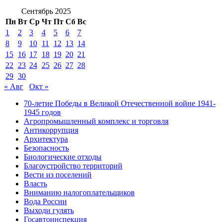
Сентябрь 2025
Пн
Вт
Ср
Чт
Пт
Сб
Вс
1
2
3
4
5
6
7
8
9
10
11
12
13
14
15
16
17
18
19
20
21
22
23
24
25
26
27
28
29
30
« Авг
Окт »
70-летие Победы в Великой Отечественной войне 1941-
1945 годов
Агропромышленный комплекс и торговля
Антикоррупция
Архитектура
Безопасность
Биологические отходы
Благоустройство территорий
Вести из поселений
Власть
Вниманию налогоплательщиков
Вода России
Выходи гулять
Госавтоинспекция