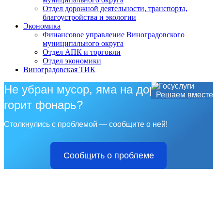
Отдел дорожной деятельности, транспорта,
благоустройства и экологии
Экономика
Финансовое управление Виноградовского
муниципального округа
Отдел АПК и торговли
Отдел экономики
Виноградовская ТИК
Не убран мусор, яма на дороге, не
Решаем вместе
горит фонарь?
Столкнулись с проблемой — сообщите о ней!
Сообщить о проблеме