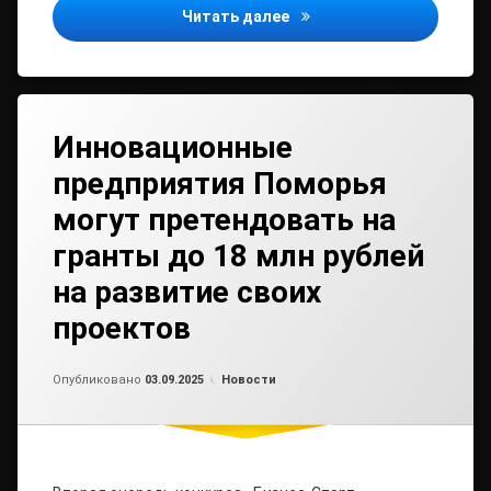
По требованию прокурора
Читать далее
Инновационные
предприятия Поморья
могут претендовать на
гранты до 18 млн рублей
на развитие своих
проектов
Обновлено на
от
admin2
03.09.2025
Рубрики:
Опубликовано
03.09.2025
Новости