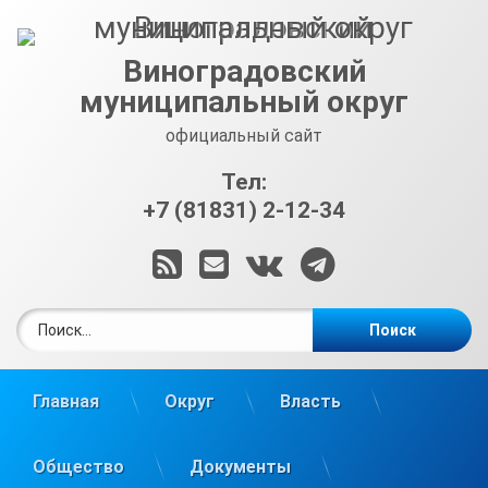
Перейти
к
содержимому
Виноградовский
муниципальный округ
официальный сайт
Тел:
+7 (81831) 2-12-34
RSS
E-mail
ВКонтакте
Telegram
Найти:
Главная
Округ
Власть
Общество
Документы