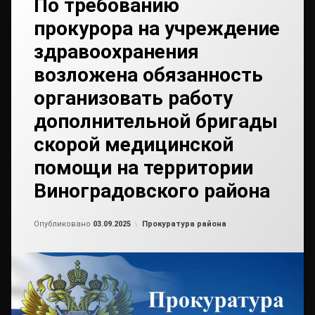
По требованию
прокурора на учреждение
здравоохранения
возложена обязанность
организовать работу
дополнительной бригады
скорой медицинской
помощи на территории
Виноградовского района
Обновлено на
от
admin2
03.09.2025
Рубрики:
Опубликовано
03.09.2025
Прокуратура района