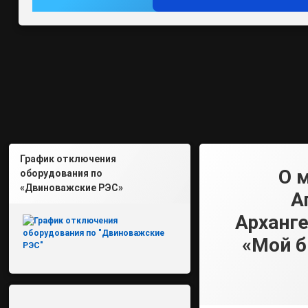
График отключения
О 
оборудования по
«Двиноважские РЭС»
А
Арханге
«Мой б