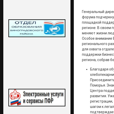
Генеральный дире
форума подчеркнул
площадкой поддер
регионе. В своем 
меняют жизни люд
Особое внимание 
регионального ра
для охвата отдал
поддержки бизнес
региона, собрав б
Благодаря об
хлебопекарни
Присоединить
Поморья. Зна
Центра подде
развития. Уж
регистрации,
шагом к лега
подтверждает