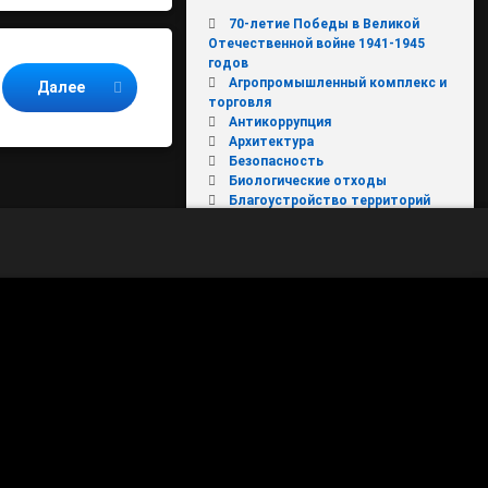
70-летие Победы в Великой
Отечественной войне 1941-1945
годов
Агропромышленный комплекс и
Далее
торговля
Антикоррупция
Архитектура
Безопасность
Биологические отходы
Благоустройство территорий
Вести из поселений
Власть
Вниманию налогоплательщиков
Вода России
Выходи гулять
Госавтоинспекция
ЖКХ
ЖКХ и городская среда
Имущественные торги
КОБДД
Конкурс "День защиты от
экологической опасности"
Культура, туризм и молодежная
политика