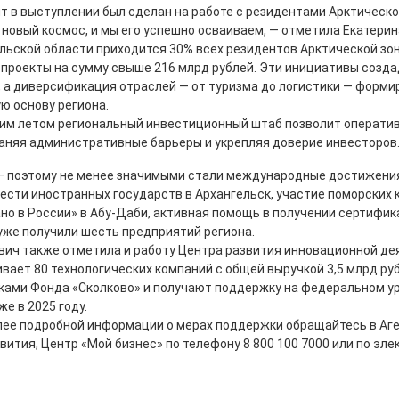
т в выступлении был сделан на работе с резидентами Арктическо
 новый космос, и мы его успешно осваиваем, — отметила Екатерин
льской области приходится 30% всех резидентов Арктической зо
проекты на сумму свыше 216 млрд рублей. Эти инициативы созда
, а диверсификация отраслей — от туризма до логистики — форми
ю основу региона.
им летом региональный инвестиционный штаб позволит операти
раняя административные барьеры и укрепляя доверие инвесторов
 — поэтому не менее значимыми стали международные достижения
ести иностранных государств в Архангельск, участие поморских 
о в России» в Абу-Даби, активная помощь в получении сертифик
уже получили шесть предприятий региона.
вич также отметила и работу Центра развития инновационной де
ает 80 технологических компаний с общей выручкой 3,5 млрд рубл
ками Фонда «Сколково» и получают поддержку на федеральном ур
же в 2025 году.
лее подробной информации о мерах поддержки обращайтесь в Аг
вития, Центр «Мой бизнес» по телефону 8 800 100 7000 или по эле