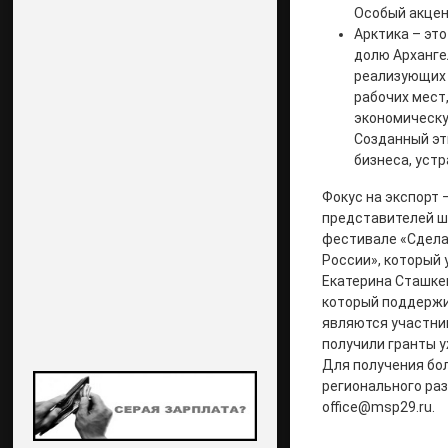
Особый акцен
Арктика – это
долю Арханге
реализующих 
рабочих мест
экономическу
Созданный эт
бизнеса, уст
Фокус на экспорт
представителей ш
фестивале «Сделан
России», который 
Екатерина Сташке
который поддержив
являются участни
получили гранты у
Для получения бо
регионального раз
office@msp29.ru.