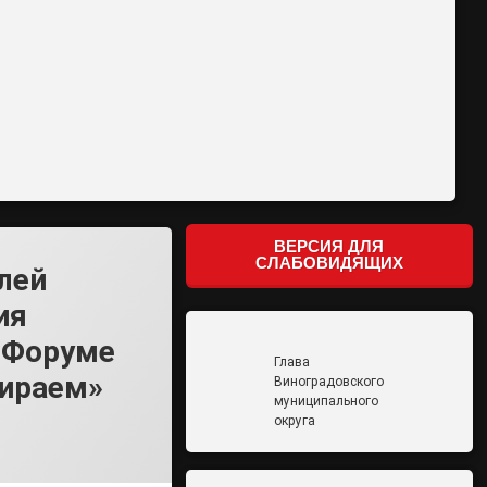
ВЕРСИЯ ДЛЯ
СЛАБОВИДЯЩИХ
лей
ия
I Форуме
Глава
бираем»
Виноградовского
муниципального
округа