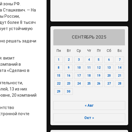
й зоны РФ.
а Сташкевич. — На
ны России,
дут более 8 тысяч
рует устойчивую
СЕНТЯБРЬ 2025
вно решать задачи
.
Пн
Вт
Ср
Чт
Пт
Сб
Вс
: визит
1
2
3
4
5
6
7
компаний в
8
9
10
11
12
13
14
ата «Сделано в
15
16
17
18
19
20
21
ятельности,
22
23
24
25
26
27
28
ей, 13 из них
29
30
овне, 20 компаний
« Авг
ентство
ктронной почте
Окт »