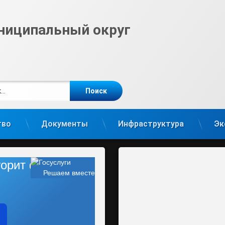
ниципальный округ
е
m
тво
Документы
Инфраструктура
Эк
 горит фонарь?
Решаем вместе