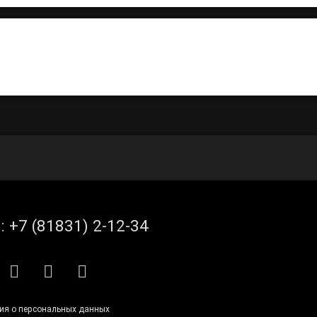
итать
л:
+7 (81831) 2-12-34
S
E-mail
ВКонтакте
Telegram
ия о персональных данных