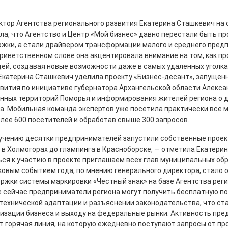
ктор Агентства регионального развития Екатерина Сташкевич на
а, что Агентство и Центр «Мой бизнес» давно перестали быть пр
жки, а стали драйвером трансформации малого и среднего пред
приветственном слове она акцентировала внимание на том, как п
ей, создавая новые возможности даже в самых удаленных уголка
Екатерина Сташкевич уделила проекту «Бизнес-десант», запущен
звития по инициативе губернатора Архангельской области Алекс
енных территорий Поморья и информирования жителей региона о 
а. Мобильная команда экспертов уже посетила практически все
олее 600 посетителей и обработав свыше 300 запросов.
учению десятки предпринимателей запустили собственные проек
 в Холмогорах до глэмпинга в Красноборске, — отметила Екатери
ся к участию в проекте приглашаем всех глав муниципальных об
ковым событием года, по мнению генерального директора, стало 
ржки системы маркировки «Честный знак» на базе Агентства рег
е сейчас предприниматели региона могут получить бесплатную п
 технической адаптации и разъяснении законодательства, что с
лизации бизнеса и выходу на федеральные рынки. Активность пр
 горячая линия, на которую ежедневно поступают запросы от пр