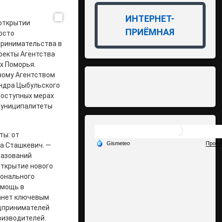
ИНТЕРНЕТ-
 открытии
ПРИЁМНАЯ
осто
принимательства в
роекты Агентства
х Поморья.
ному Агентством
андра Цыбульского
доступных мерах
 муниципалитеты
ты: от
на Сташкевич. —
разований
открытие нового
ионального
омощь в
танет ключевым
едпринимателей
оизводителей.