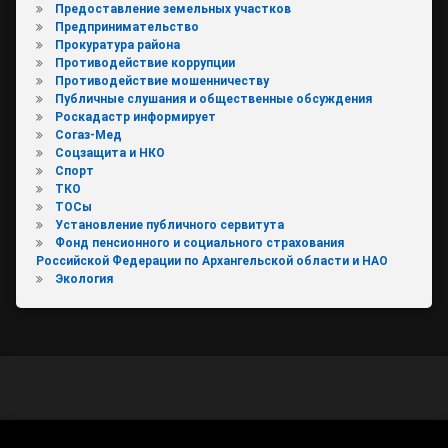
Предоставление земельных участков
Предпринимательство
Прокуратура района
Противодействие коррупции
Противодействие мошенничеству
Публичные слушания и общественные обсуждения
Роскадастр информирует
Согаз-Мед
Соцзащита и НКО
Спорт
ТКО
ТОСы
Установление публичного сервитута
Фонд пенсионного и социального страхования
Российской Федерации по Архангельской области и НАО
Экология