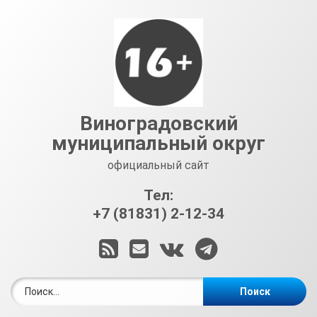
Перейти
к
содержимому
Виноградовский
муниципальный округ
официальный сайт
Тел:
+7 (81831) 2-12-34
RSS
E-mail
ВКонтакте
Telegram
Найти: