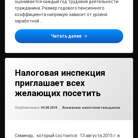
оценивается каждый год трудовой деятельности
гражданина. Размер годового пенсионного
коэффициента напрямую зависит от уровня
заработной …
В Архангельской области 
Читать далее
Налоговая инспекция
приглашает всех
желающих посетить
Обновлено на
от
admin2
12.08.2015
Рубрики:
Опубликовано
04.08.2015
Вниманию налогоплательщиков
Семинар, который состоится: 13 августа 2015 г. в