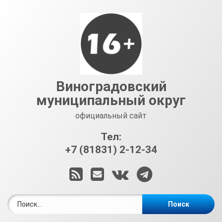
Перейти
к
содержимому
Виноградовский
муниципальный округ
официальный сайт
Тел:
+7 (81831) 2-12-34
RSS
E-mail
ВКонтакте
Telegram
Найти: