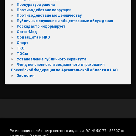
Прокуратура района
Противодействие коррупции
Противодействие мошенничеству
Публичные слушания и общественные обсуждения
Роскадастр информирует
Согаз-Мед
Соцзащита и НКО
Спорт
ТКО
ТОСы
Установление публичного сервитута
Фонд пенсионного и социального страхования
Российской Федерации по Архангельской области и НАО
Экология
Регистрационный номер сетевого издания:
ЭЛ № ФС 77 - 83807 от