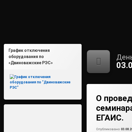
График отключения
День
оборудования по
«Двиноважские РЭС»
03.
О прове
семинара
ЕГАИС.
Опубликовано
03.08.2