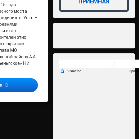
ПРИЁМНАЯ
015 года
есного моста
оединил п. Усть –
еревнями
а и стал
ителей этих
по открытию
глава МО
ьный район» А.А.
еньгское» Н.И.
 …
Открытие моста
ее