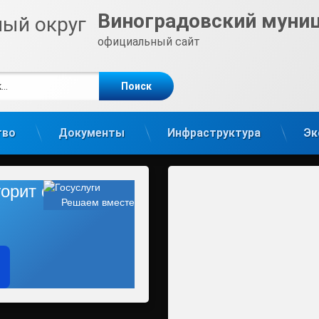
Виноградовский муни
официальный сайт
е
m
тво
Документы
Инфраструктура
Эк
 горит фонарь?
Решаем вместе