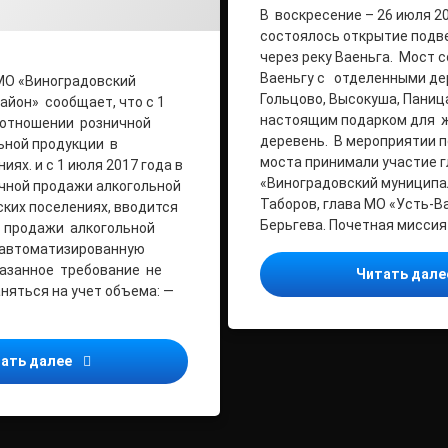
В воскресение – 26 июля 2
состоялось открытие подв
через реку Ваеньга. Мост с
Ваеньгу с отделенными д
МО «Виноградовский
Гольцово, Высокуша, Паниц
йон» сообщает, что с 1
настоящим подарком для ж
 отношении розничной
деревень. В мероприятии 
ьной продукции в
моста принимали участие 
иях. и с 1 июля 2017 года в
«Виноградовский муниципал
чной продажи алкогольной
Таборов, глава МО «Усть-Ва
ских поселениях, вводится
Берьгева. Почетная миссия
т продажи алкогольной
 автоматизированную
казанное требование не
Читать дал
няться на учет объема: —
О проведении семинара по работе в ЕГАИС.
ать далее