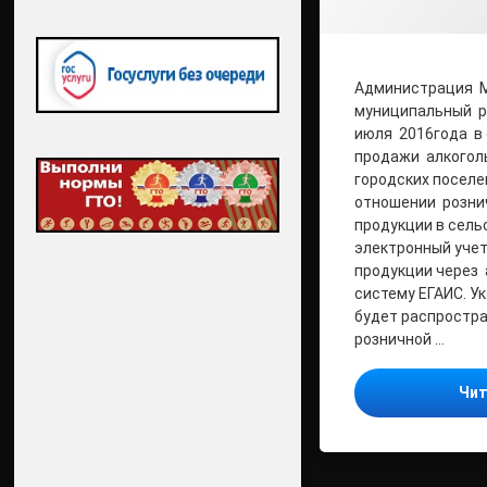
Администрация 
муниципальный ра
июля 2016года в
продажи алкогол
городских поселен
отношении розни
продукции в сель
электронный уче
продукции через
систему ЕГАИС. У
будет распростра
розничной …
Чит