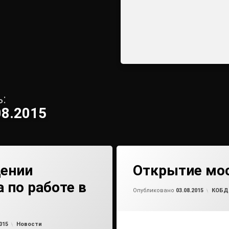
:
08.2015
дении
Открытие мо
 по работе в
Обно
от
ad
Рубри
Опубликовано
03.08.2015
КОБ
от
admin2
Рубрики:
015
Новости