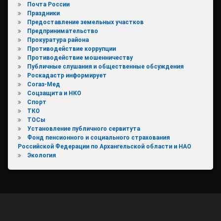
Почта России
Праздники
Предоставление земельных участков
Предпринимательство
Прокуратура района
Противодействие коррупции
Противодействие мошенничеству
Публичные слушания и общественные обсуждения
Роскадастр информирует
Согаз-Мед
Соцзащита и НКО
Спорт
ТКО
ТОСы
Установление публичного сервитута
Фонд пенсионного и социального страхования
Российской Федерации по Архангельской области и НАО
Экология