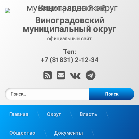
Перейти
к
содержимому
Виноградовский
муниципальный округ
официальный сайт
Тел:
+7 (81831) 2-12-34
RSS
E-mail
ВКонтакте
Telegram
Найти:
Главная
Округ
Власть
Общество
Документы