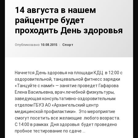
14 августа в нашем
райцентре будет
проходить День здоровья
Обновлено на
от
admin2
10.08.2015
Рубрики:
Опубликовано
10.08.2015
Спорт
Начнется День здоровья на площади КДЦ в 12:00 с
оздоровительной, танцевальной фитнесс зарядки
«Танцуйте с нами!» — занятие проведет Гафарова
Елена Васильевна, врач лечебной физкультуры,
заведующая консультативно-оздоровительным
отделом ГБУЗ АО «Архангельский центр
медицинской профилактики». Это мероприятие
смогут посетить все желающие любого возраста.
С 14:00 в рамках Дня здоровья будет проведено
пробное тестирование по сдаче …