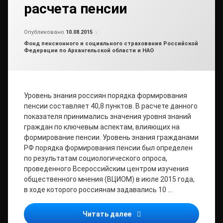
расчета пенсии
Обновлено на
от
admin2
12.08.2015
Опубликовано
10.08.2015
Рубрики:
Фонд пенсионного и социального страхования Российской
Федерации по Архангельской области и НАО
Уровень знания россиян порядка формирования
пенсии составляет 40,8 пунктов. В расчете данного
показателя принимались значения уровня знаний
граждан по ключевым аспектам, влияющих на
формирование пенсии. Уровень знания гражданами
РФ порядка формирования пенсии был определен
по результатам социологического опроса,
проведенного Всероссийским центром изучения
общественного мнения (ВЦИОМ) в июле 2015 года,
в ходе которого россиянам задавались 10 …
Большая часть россиян у
Читать далее