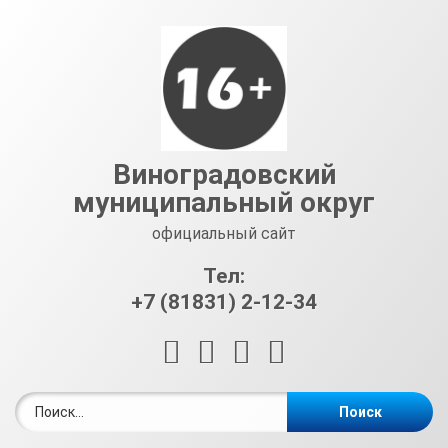
Перейти
к
содержимому
Виноградовский
муниципальный округ
официальный сайт
Тел:
+7 (81831) 2-12-34
RSS
E-mail
ВКонтакте
Telegram
Найти: