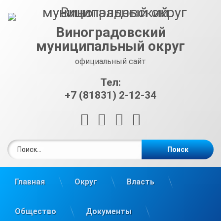
Перейти
к
содержимому
Виноградовский
муниципальный округ
официальный сайт
Тел:
+7 (81831) 2-12-34
RSS
E-mail
ВКонтакте
Telegram
Найти:
Главная
Округ
Власть
Общество
Документы