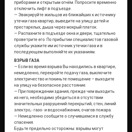
приборами и открытым огнём. Попросите временно
отключить лифт в подъезде.
— Эвакуируйте жильцов из ближайших к источнику
утечки газа квартир, выведите на улицу детей и
престарелых, дыша через мокрый платок.
— Распахните в подъезде окна и двери, тщательно
проветрите его. По прибытии специалистов газовой
службы укажите им источник утечки газа и в
последующем выполняйте их указаниям.
ВЗРЫВ ГАЗА
— Если во время взрыва Вы находились в квартире,
немедленно, перекройте подачу газа, выключите
электричество и покиньте помещение – выходите
на улицу на безопасное расстояние.
— При повреждении здания, прежде чем выходить
из него, необходимо убедиться в отсутствии
значительных разрушений перекрытий, стен, линий
электро,- газо- и водоснабжения, очагов пожара.
— Немедленно сообщите о случившемся в службу
спасения.
Будьте предельно осторожны: взрывы могут