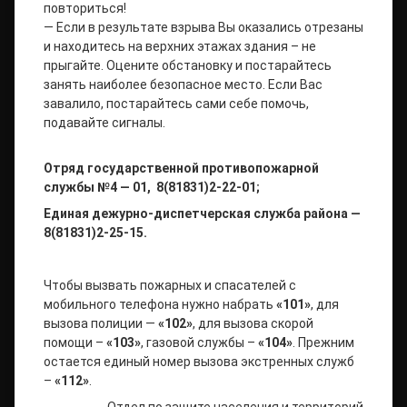
повториться!
— Если в результате взрыва Вы оказались отрезаны
и находитесь на верхних этажах здания – не
прыгайте. Оцените обстановку и постарайтесь
занять наиболее безопасное место. Если Вас
завалило, постарайтесь сами себе помочь,
подавайте сигналы.
Отряд государственной противопожарной
службы №4 — 01,
8(81831)2-22-01;
Единая дежурно-диспетчерская служба района —
8(81831)2-25-15.
Чтобы вызвать пожарных и спасателей с
мобильного телефона нужно набрать
«101»
, для
вызова полиции —
«102»
, для вызова скорой
помощи –
«103»
, газовой службы –
«104»
. Прежним
остается единый номер вызова экстренных служб
–
«112»
.