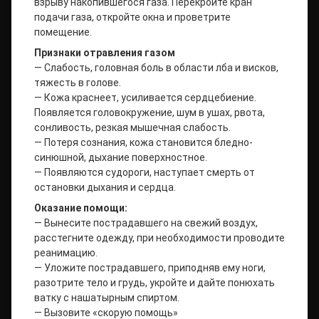
взрыву накопившегося газа. Перекройте кран
подачи газа, откройте окна и проветрите
помещение.
Признаки отравления газом
— Слабость, головная боль в области лба и висков,
тяжесть в голове.
— Кожа краснеет, усиливается сердцебиение.
Появляется головокружение, шум в ушах, рвота,
сонливость, резкая мышечная слабость.
— Потеря сознания, кожа становится бледно-
синюшной, дыхание поверхностное.
— Появляются судороги, наступает смерть от
остановки дыхания и сердца.
Оказание помощи:
— Вынесите пострадавшего на свежий воздух,
расстегните одежду, при необходимости проводите
реанимацию.
— Уложите пострадавшего, приподняв ему ноги,
разотрите тело и грудь, укройте и дайте понюхать
ватку с нашатырным спиртом.
— Вызовите «скорую помощь»