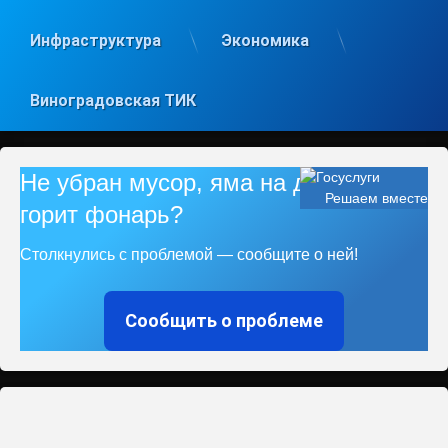
Инфраструктура
Экономика
Виноградовская ТИК
Не убран мусор, яма на дороге, не
Решаем вместе
горит фонарь?
Столкнулись с проблемой — сообщите о ней!
Сообщить о проблеме