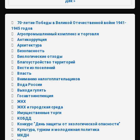
Дек »
70-летие Победы в Великой Отечественной войне 1941-
1945 годов
Агропромышленный комплекс и торговля
Антикоррупция
Архитектура
Безопасность
Биологические отходы
Благоустройство территорий
Вести из поселений
Власть
Вниманию налогоплательщиков
Вода России
Выходи гулять
Госавтоинспекция
ЖКХ
ЖКХ и городская среда
Имущественные торги
КОБДД
Конкурс "День защиты от экологической опасности"
Культура, туризм и молодежная политика
МКДН