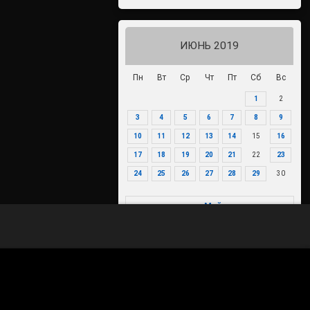
ИЮНЬ 2019
Пн
Вт
Ср
Чт
Пт
Сб
Вс
1
2
3
4
5
6
7
8
9
10
11
12
13
14
15
16
17
18
19
20
21
22
23
24
25
26
27
28
29
30
« Май
Июл »
70-летие Победы в Великой
Отечественной войне 1941-1945
годов