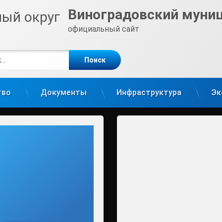
Виноградовский муни
официальный сайт
е
m
тво
Документы
Инфраструктура
Эк