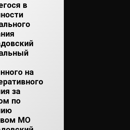
егося в
нности
ального
ания
адовский
альный
нного на
еративного
ия за
ом по
нию
твом МО
адовский