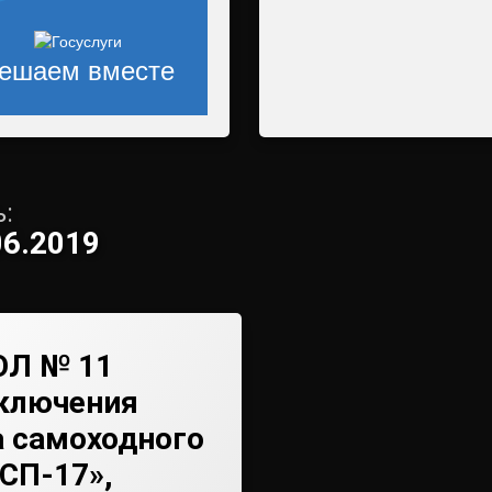
ешаем вместе
:
06.2019
Л № 11
аключения
а самоходного
СП-17»,