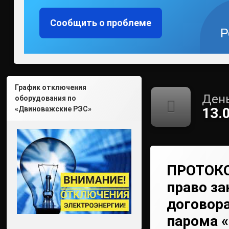
Сообщить о проблеме
Р
График отключения
День
оборудования по
«Двиноважские РЭС»
13.
ПРОТОКО
право з
договор
парома «