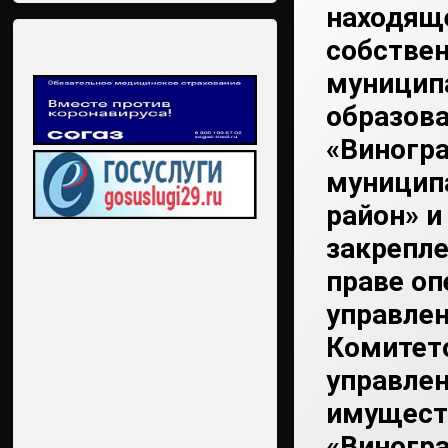
находящ
собстве
муницип
образов
«Виногр
муницип
район» и
закрепле
праве оп
управлен
Комитет
управле
имущес
«Виногр