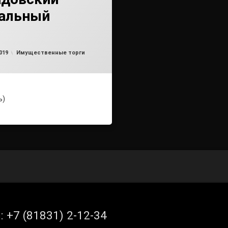
альный
Обновлено на
от
admin
13.06.2019
Рубрики:
019
Имущественные торги
ь)
л:
+7 (81831) 2-12-34