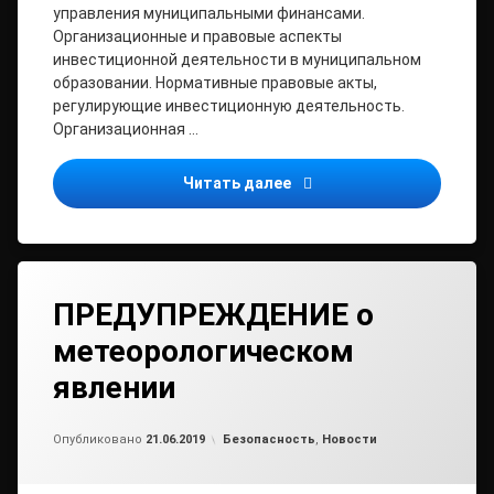
управления муниципальными финансами.
Организационные и правовые аспекты
инвестиционной деятельности в муниципальном
образовании. Нормативные правовые акты,
регулирующие инвестиционную деятельность.
Организационная …
ВСЕРОССИЙСКИЙ ПРАКТИ
Читать далее
ПРЕДУПРЕЖДЕНИЕ о
метеорологическом
явлении
Обновлено на
от
admin
21.06.2019
Рубрики:
Опубликовано
21.06.2019
Безопасность
,
Новости