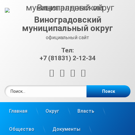
Перейти
к
содержимому
Виноградовский
муниципальный округ
официальный сайт
Тел:
+7 (81831) 2-12-34
RSS
E-mail
ВКонтакте
Telegram
Найти:
Главная
Округ
Власть
Общество
Документы