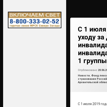
С 1 июля
уходу за
инвалид
инвалида
1 группы
Опубликовано
20.06.2
Рубрики:
Новости
,
Фонд пенси
страхования Россий
Архангельской облас
С 1 июля 2019 го