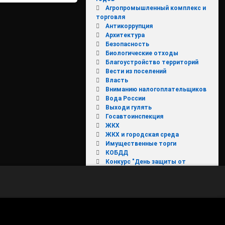
Агропромышленный комплекс и
торговля
Антикоррупция
Архитектура
Безопасность
Биологические отходы
Благоустройство территорий
Вести из поселений
Власть
Вниманию налогоплательщиков
Вода России
Выходи гулять
 инвалидами с детства 1 группы увеличится
Госавтоинспекция
ЖКХ
ЖКХ и городская среда
Имущественные торги
КОБДД
Конкурс "День защиты от
экологической опасности"
Культура, туризм и молодежная
политика
МКДН
Молодежь
МФЦ
НОВОЕ В ЗАКОНОДАТЕЛЬСТВЕ