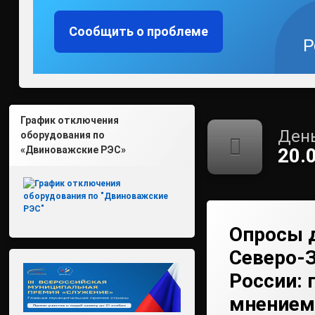
Сообщить о проблеме
Р
График отключения
День
оборудования по
«Двиноважские РЭС»
20.
Опросы 
Северо-
России: 
мнением