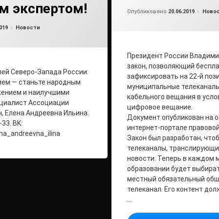
м экспертом!
Обно
от
ad
Рубри
Опубликовано
20.06.2019
Ново
Обновлено на
от
admin
20.06.2019
Рубрики:
019
Новости
Президент России Владими
закон, позволяющий беспл
ей Северо-Запада России:
зафиксировать на 22-й поз
ием — станьте народным
муниципальные телеканалы
жением и наилучшими
кабельного вещания в усло
циалист Ассоциации
цифровое вещание.
, Елена Андреевна Ильина.
Документ опубликован на 
-33. ВK:
интернет-портале правово
ena_andreevna_ilina
Закон был разработан, чт
телеканалы, транслирующ
новости. Теперь в каждом
образовании будет выбира
местный обязательный об
телеканал. Его контент до
…