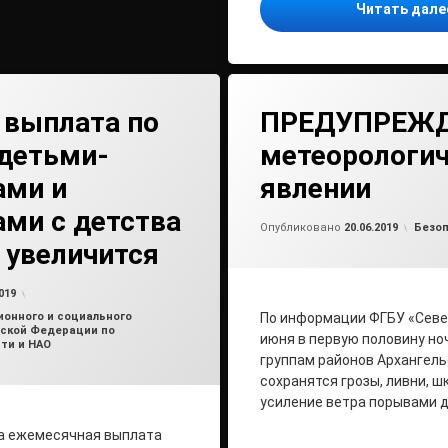
Читать дал
 выплата по
ПРЕДУПРЕЖД
 детьми-
метеорологи
ами и
явлении
ми с детства
Обно
от
ad
Рубри
Опубликовано
20.06.2019
Безо
 увеличится
Обновлено на
от
admin
20.06.2019
019
онного и социального
По информации ФГБУ «Севе
ской Федерации по
июня в первую половину но
ти и НАО
группам районов Архангель
сохранятся грозы, ливни, 
усиление ветра порывами до
да ежемесячная выплата