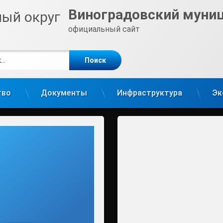
Виноградовский муни
официальный сайт
е
m
тво
Документы
Инфраструктура
Эк