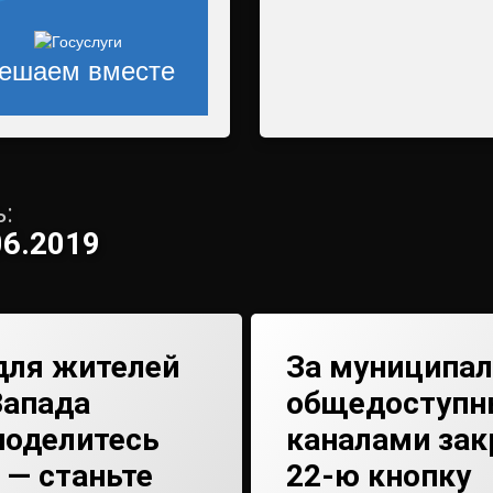
ешаем вместе
:
06.2019
для жителей
За муниципа
Запада
общедоступ
поделитесь
каналами зак
 — станьте
22-ю кнопку