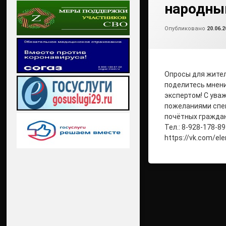
народны
Опубликовано
20.06.2
Опросы для жител
поделитесь мнен
экспертом! С ува
пожеланиями спе
почётных граждан
Тел.: 8-928-178-89
https://vk.com/el