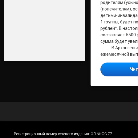
родителям (усыно
(попечителям), о
детьми-инвалида
1 группы, будет 
рублей*. В насто
составляет 5500 р
сумма будет увели
В Архангельско
ежемесячной вып
Чит
Регистрационный номер сетевого издания:
ЭЛ № ФС 77 -