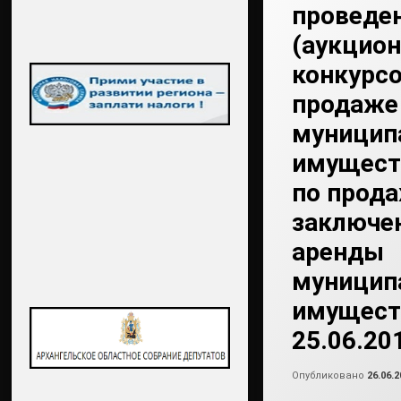
проведе
(аукцион
конкурсо
продаже
муницип
имущест
по прода
заключе
аренды
муницип
имущест
25.06.20
Опубликовано
26.06.2