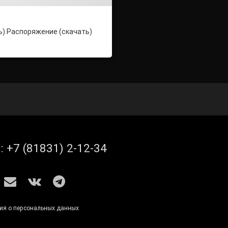
ь) Распоряжение (скачать)
л:
+7 (81831) 2-12-34
S
E-mail
ВКонтакте
Telegram
ия о персональных данных