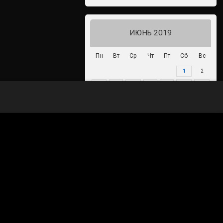
ИЮНЬ 2019
Пн
Вт
Ср
Чт
Пт
Сб
Вс
1
2
3
4
5
6
7
8
9
10
11
12
13
14
15
16
17
18
19
20
21
22
23
24
25
26
27
28
29
30
« Май
Июл »
70-летие Победы в Великой
Отечественной войне 1941-1945
годов