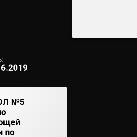
:
06.2019
ОЛ №5
но
ющей
и по