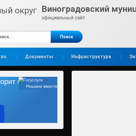
Виноградовский муни
официальный сайт
ти:
те
gram
тво
Документы
Инфраструктура
Эк
 горит фонарь?
Решаем вместе