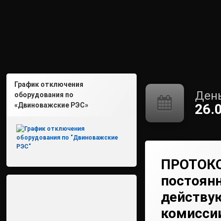
График отключения
День
оборудования по
«Двиноважские РЭС»
26.
ПРОТОК
постоян
действу
комисси