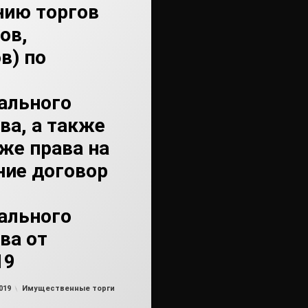
нию торгов
ов,
в) по
ального
ва, а также
же права на
ние договор
ального
ва от
19
Обновлено на
от
admin
26.06.2019
Рубрики:
019
Имущественные торги