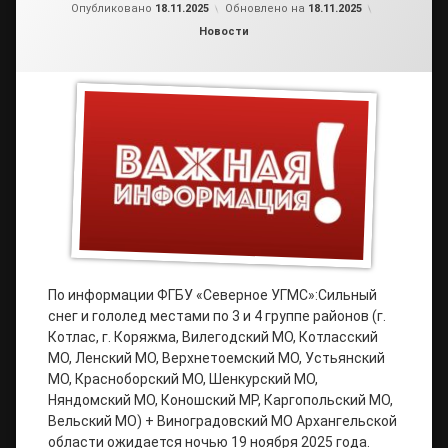
от
admin2
Опубликовано
18.11.2025
Обновлено на
18.11.2025
Рубрики:
Новости
По информации ФГБУ «Северное УГМС»:Сильный
снег и гололед местами по 3 и 4 группе районов (г.
Котлас, г. Коряжма, Вилегодский МО, Котласский
МО, Ленский МО, Верхнетоемский МО, Устьянский
МО, Красноборский МО, Шенкурский МО,
Няндомский МО, Коношский МР, Каргопольский МО,
Вельский МО) + Виноградовский МО Архангельской
области ожидается ночью 19 ноября 2025 года.