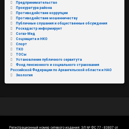
Предпринимательство
Прокуратура района
Противодействие коррупции
Противодействие мошенничеству
Публичные слушания и общественные обсуждения
Роскадастр информирует
Согаз-Мед
Соцзащита и НКО
Спорт
ТКО
ТОСы
Установление публичного сервитута
Фонд пенсионного и социального страхования
Российской Федерации по Архангельской области и НАО
Экология
Регистрационный номер сетевого издания:
ЭЛ № ФС 77 - 83807 от