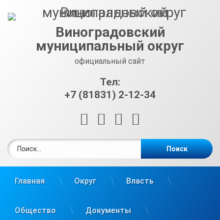
Перейти
к
содержимому
Виноградовский
муниципальный округ
официальный сайт
Тел:
+7 (81831) 2-12-34
RSS
E-mail
ВКонтакте
Telegram
Найти:
Главная
Округ
Власть
Общество
Документы