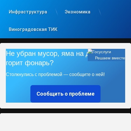
Инфраструктура
Экономика
Виноградовская ТИК
Не убран мусор, яма на дороге, не
Решаем вместе
горит фонарь?
Столкнулись с проблемой — сообщите о ней!
Сообщить о проблеме