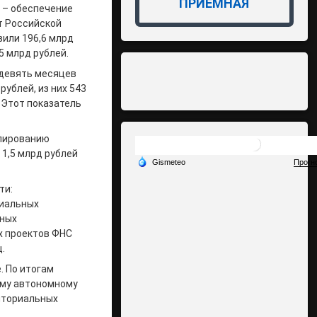
ПРИЁМНАЯ
 – обеспечение
т Российской
или 196,6 млрд
5 млрд рублей.
 девять месяцев
рублей, из них 543
 Этот показатель
улированию
 1,5 млрд рублей
ти:
циальных
ьных
х проектов ФНС
.
 По итогам
ому автономному
иториальных