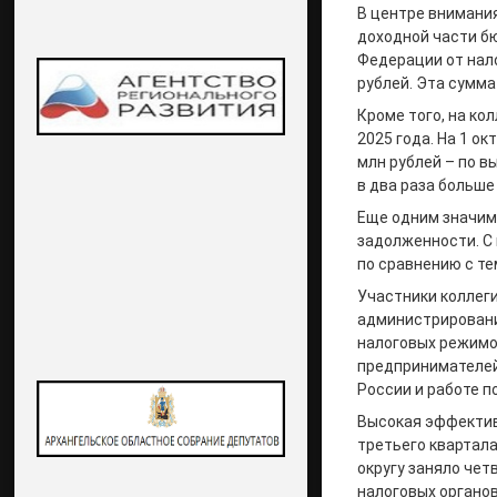
В центре внимани
доходной части б
Федерации от нал
рублей. Эта сумма
Кроме того, на ко
2025 года. На 1 о
млн рублей – по в
в два раза больше
Еще одним значим
задолженности. С 
по сравнению с те
Участники коллег
администрировани
налоговых режимо
предпринимателей
России и работе п
Высокая эффектив
третьего квартал
округу заняло че
налоговых органо