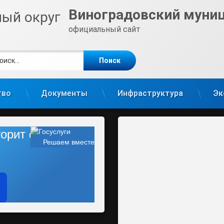
Виноградовский муни
официальный сайт
ти:
те
gram
тво
Документы
Инфраструктура
Эк
 горит фонарь?
Решаем вместе