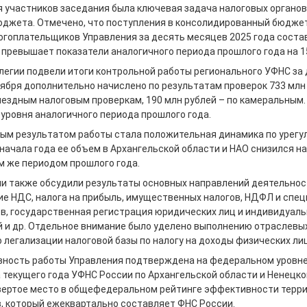
я участников заседания была ключевая задача налоговых органов
юджета. Отмечено, что поступления в консолидированный бюдже
огоплательщиков Управления за десять месяцев 2025 года состав
 превышает показатели аналогичного периода прошлого года на 1
ллегии подвели итоги контрольной работы регионального УФНС за
ктября дополнительно начислено по результатам проверок 733 млн 
ыездным налоговым проверкам, 190 млн рублей – по камеральным.
 уровня аналогичного периода прошлого года.
ым результатом работы стала положительная динамика по урег
начала года ее объем в Архангельской области и НАО снизился на
м же периодом прошлого года.
ии также обсудили результаты основных направлений деятельнос
е НДС, налога на прибыль, имущественных налогов, НДФЛ и спе
в, государственная регистрация юридических лиц и индивидуал
 и др. Отдельное внимание было уделено выполнению отраслевы
о легализации налоговой базы по налогу на доходы физических лиц
ность работы Управления подтверждена на федеральном уровне.
а текущего года УФНС России по Архангельской области и Ненецк
твертое место в общефедеральном рейтинге эффективности терр
в, который ежеквартально составляет ФНС России.