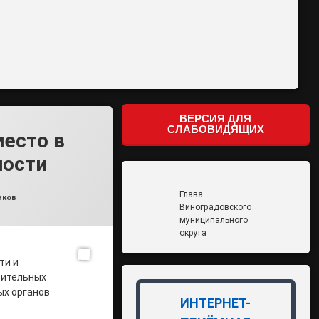
ВЕРСИЯ ДЛЯ
СЛАБОВИДЯЩИХ
место в
ности
Глава
иков
Виноградовского
муниципального
округа
ти и
рительных
ых органов
ИНТЕРНЕТ-