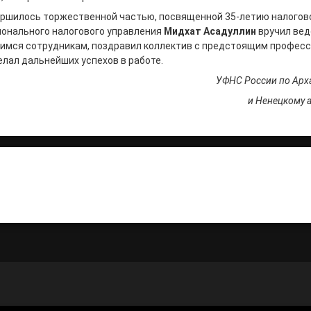
ршилось торжественной частью, посвященной 35-летию налогов
ионального налогового управления
Мидхат Асадуллин
вручил ве
имся сотрудникам, поздравил коллектив с предстоящим профес
лал дальнейших успехов в работе.
УФНС России по Арх
и Ненецкому 
итать