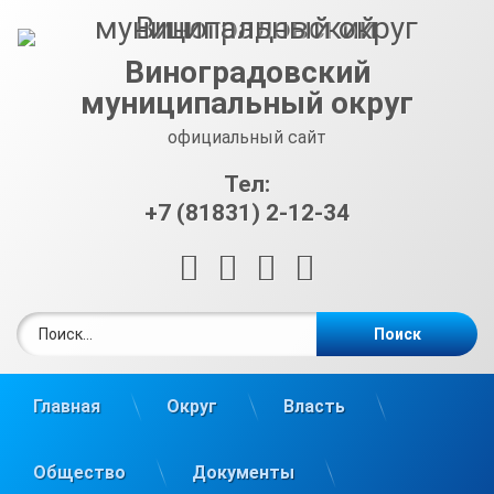
Перейти
к
содержимому
Виноградовский
муниципальный округ
официальный сайт
Тел:
+7 (81831) 2-12-34
RSS
E-mail
ВКонтакте
Telegram
Найти:
Главная
Округ
Власть
Общество
Документы