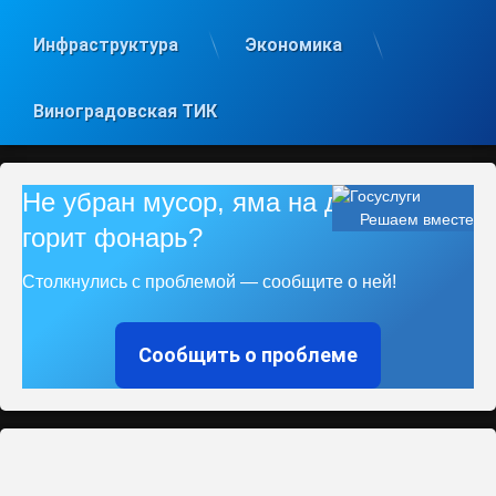
Инфраструктура
Экономика
Виноградовская ТИК
Не убран мусор, яма на дороге, не
Решаем вместе
горит фонарь?
Столкнулись с проблемой — сообщите о ней!
Сообщить о проблеме