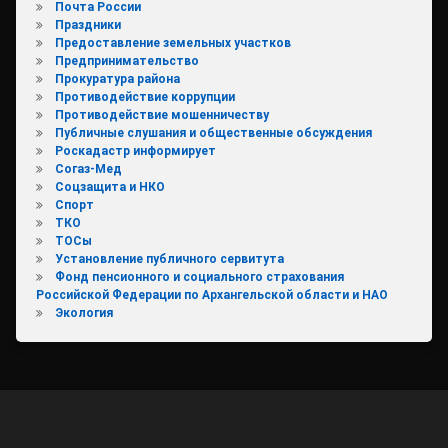
Почта России
Праздники
Предоставление земельных участков
Предпринимательство
Прокуратура района
Противодействие коррупции
Противодействие мошенничеству
Публичные слушания и общественные обсуждения
Роскадастр информирует
Согаз-Мед
Соцзащита и НКО
Спорт
ТКО
ТОСы
Установление публичного сервитута
Фонд пенсионного и социального страхования
Российской Федерации по Архангельской области и НАО
Экология