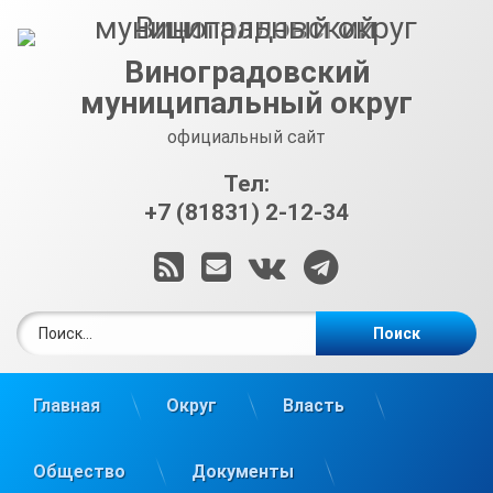
Перейти
к
содержимому
Виноградовский
муниципальный округ
официальный сайт
Тел:
+7 (81831) 2-12-34
RSS
E-mail
ВКонтакте
Telegram
Найти:
Главная
Округ
Власть
Общество
Документы