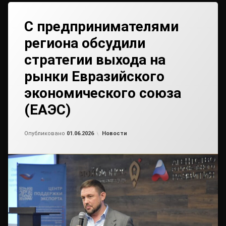
С предпринимателями
региона обсудили
стратегии выхода на
рынки Евразийского
экономического союза
(ЕАЭС)
Обновлено на
от
admin2
29.05.2026
Рубрики:
Опубликовано
01.06.2026
Новости