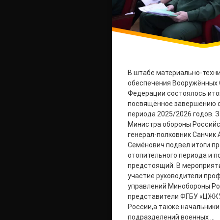
В штабе материально-техн
обеспечения Вооружённых 
Федерации состоялось ито
посвящённое завершению 
периода 2025/2026 годов. 
Министра обороны Россий
генерал-полковник Санчик
Семёнович подвел итоги п
отопительного периода и п
предстоящий. В мероприят
участие руководители про
управлений Минобороны Ро
представители ФГБУ «ЦЖК
России,а также начальник
подразделений военных …