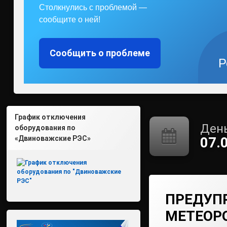
Столкнулись с проблемой —
сообщите о ней!
Сообщить о проблеме
Р
График отключения
День
оборудования по
«Двиноважские РЭС»
07.
ПРЕДУП
МЕТЕОР