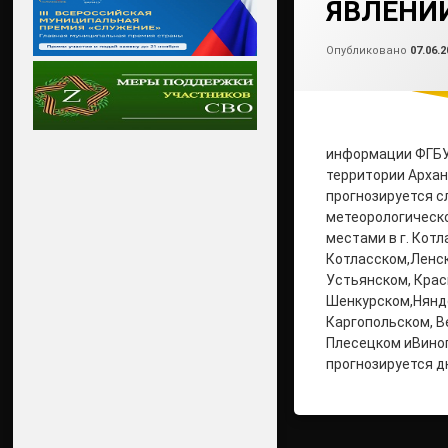
ЯВЛЕНИ
Опубликовано
07.06.2
информации ФГБУ
территории Арха
прогнозируется 
метеорологическо
местами в г. Котл
Котласском,Ленск
Устьянском, Крас
Шенкурском,Нянд
Каргопольском, В
Плесецком иВино
прогнозируется д