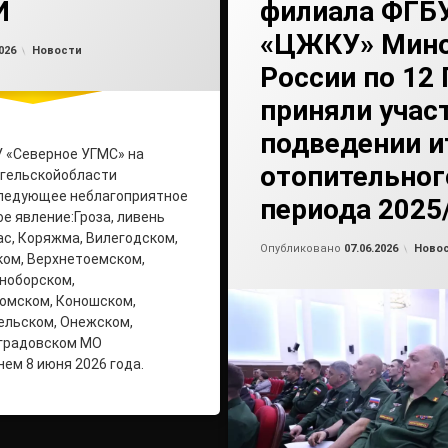
И
филиала ФГБ
«ЦЖКУ» Мин
Обновлено на
от
admin2
07.06.2026
Рубрики:
026
Новости
России по 12
приняли учас
подведении и
 «Северное УГМС» на
отопительног
нгельскойобласти
следующее неблагоприятное
периода 2025/
е явление:Гроза, ливень
ас, Коряжма, Вилегодском,
Обно
от
ad
Рубри
Опубликовано
07.06.2026
Ново
ом, Верхнетоемском,
ноборском,
омском, Коношском,
ельском, Онежском,
градовском МО
нем 8 июня 2026 года.