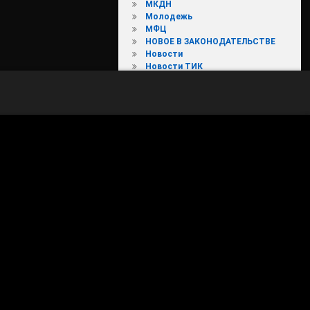
МКДН
Молодежь
МФЦ
НОВОЕ В ЗАКОНОДАТЕЛЬСТВЕ
Новости
Новости ТИК
Общественные обсуждения
Округ
Охрана труда
Перепись 2021
Почта России
Праздники
Предоставление земельных
участков
Предпринимательство
Прокуратура района
Противодействие коррупции
Противодействие
мошенничеству
Публичные слушания и
общественные обсуждения
Роскадастр информирует
Согаз-Мед
Соцзащита и НКО
Спорт