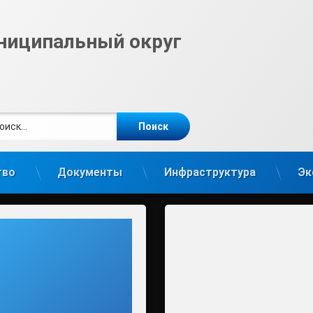
ниципальный округ
ти:
те
gram
тво
Документы
Инфраструктура
Эк