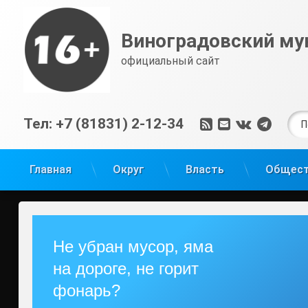
Перейти
к
Виноградовский му
содержимому
официальный сайт
Най
RSS
E-mail
ВКонтак
Tele
Тел:
+7 (81831) 2-12-34
Главная
Округ
Власть
Общес
Не убран мусор, яма
на дороге, не горит
фонарь?