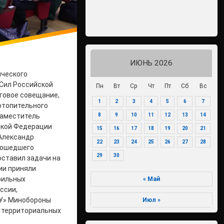
ИЮНЬ 2026
ического
Сил Российской
Пн
Вт
Ср
Чт
Пт
Сб
Вс
говое совещание,
1
2
3
4
5
6
7
отопительного
8
9
10
11
12
13
14
Заместитель
ской Федерации
15
16
17
18
19
20
21
 Александр
22
23
24
25
26
27
28
рошедшего
29
30
оставил задачи на
ии приняли
фильных
« Май
ссии,
У» Минобороны
Июл »
и территориальных