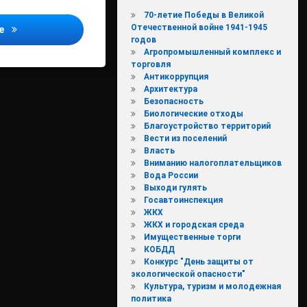
70-летие Победы в Великой
Отечественной войне 1941-1945
Военные коммунальщики филиала ФГБУ «ЦЖКУ» Минобороны Рос
ее
годов
Агропромышленный комплекс и
торговля
Антикоррупция
Архитектура
Безопасность
Биологические отходы
Благоустройство территорий
Вести из поселений
Власть
Вниманию налогоплательщиков
Вода России
Выходи гулять
Госавтоинспекция
ЖКХ
ЖКХ и городская среда
Имущественные торги
КОБДД
Конкурс "День защиты от
экологической опасности"
Культура, туризм и молодежная
политика