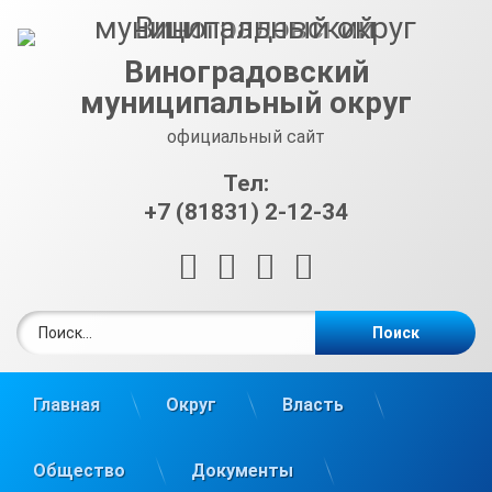
Перейти
к
содержимому
Виноградовский
муниципальный округ
официальный сайт
Тел:
+7 (81831) 2-12-34
RSS
E-mail
ВКонтакте
Telegram
Найти:
Главная
Округ
Власть
Общество
Документы