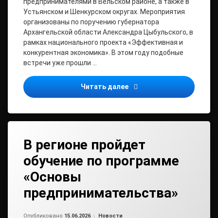
предпринимателями в Вельском районе, а также в
Устьянском и Шенкурском округах. Мероприятия
организованы по поручению губернатора
Архангельской области Александра Цыбульского, в
рамках национального проекта «Эффективная и
конкурентная экономика». В этом году подобные
встречи уже прошли …
В Поморье стартуют новы
Читать далее
В регионе пройдет
обучение по программе
«Основы
предпринимательства»
Обновлено на
от
admin2
15.06.2026
Рубрики:
Опубликовано
15.06.2026
Новости