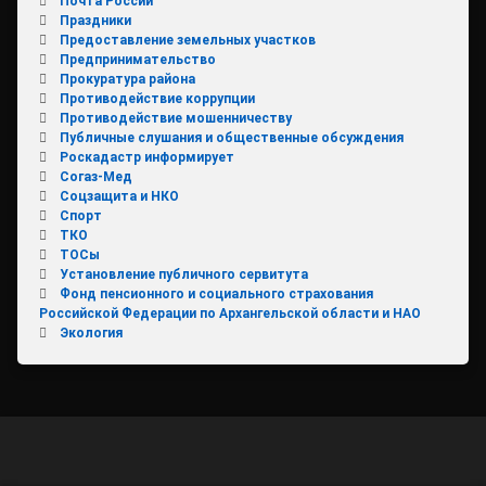
Почта России
Праздники
Предоставление земельных участков
Предпринимательство
Прокуратура района
Противодействие коррупции
Противодействие мошенничеству
Публичные слушания и общественные обсуждения
Роскадастр информирует
Согаз-Мед
Соцзащита и НКО
Спорт
ТКО
ТОСы
Установление публичного сервитута
Фонд пенсионного и социального страхования
Российской Федерации по Архангельской области и НАО
Экология