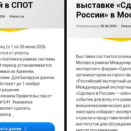
й в СПОТ
выставке «Сд
России» в Мо
Обновлено на
от
admin2
02.06.2026
Рубрики:
026
Новости
Обно
от
ad
Рубри
Опубликовано
05.06.2026
Ново
ц (с 1 по 30 июня 2026
тся от уплаты
Выставка состоится осенью
 платежа в рамках системы
Москве в рамках Междунар
й период устанавливается
экспортного форума «Сдела
зимых из Армении,
организатором которого яв
гизии. Для Беларуси данное
«Российский экспортный це
ствует до 1 ноября.
Международный экспортны
е решение
«Сделано в России» — ключ
влением Правительства от
событие для всех, кто разв
№ 641. Указанное
внешнеэкономическую дея
зволит сделать
ежегодно собирает эксперт
ериод …
отрасли и представителей
институтов для обсуждени
Импортеры на месяц освобождаются от внесения о
ать далее
мер по продвижению …