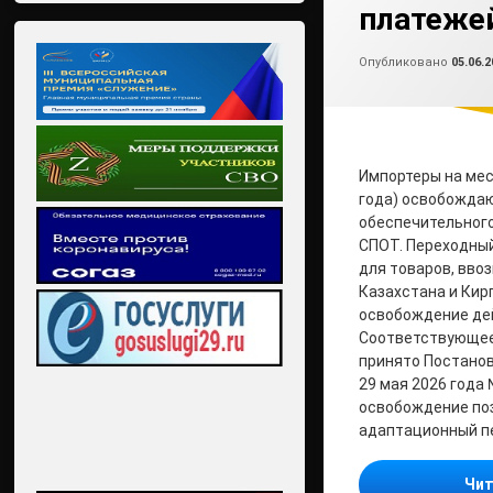
платеже
Опубликовано
05.06.2
Импортеры на меся
года) освобождаю
обеспечительного
СПОТ. Переходны
для товаров, вво
Казахстана и Кир
освобождение дей
Соответствующе
принято Постано
29 мая 2026 года 
освобождение по
адаптационный п
Чит