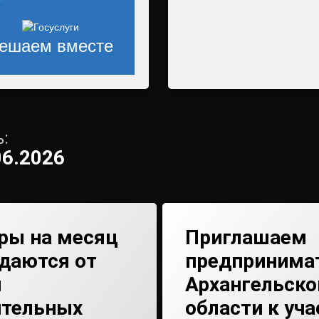
ешаем вместе
:
06.2026
ры на месяц
Приглашаем
даются от
предпринима
я
Архангельско
ительных
области к уча