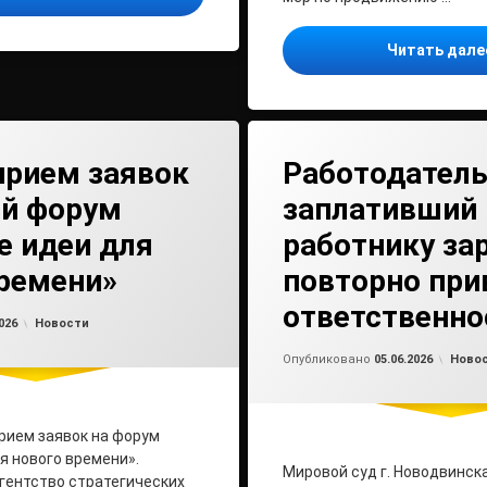
Читать дал
прием заявок
Работодатель
ой форум
заплативший
е идеи для
работнику зар
времени»
повторно при
ответственно
Обновлено на
от
admin2
05.06.2026
Рубрики:
026
Новости
Обно
от
ad
Рубри
Опубликовано
05.06.2026
Ново
прием заявок на форум
я нового времени».
Мировой суд г. Новодвинск
гентство стратегических