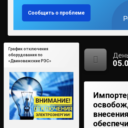
Сообщить о проблеме
Р
График отключения
День
оборудования по
«Двиноважские РЭС»
05.
Импорте
освобож
внесени
обеспеч