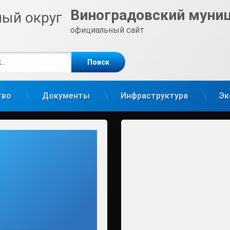
Виноградовский муни
официальный сайт
е
m
тво
Документы
Инфраструктура
Эк