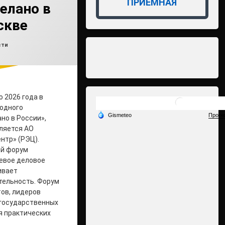
ПРИЁМНАЯ
елано в
скве
влено на
min2
05.06.2026
ки:
сти
 2026 года в
одного
но в России»,
ляется АО
нтр» (РЭЦ).
й форум
евое деловое
ивает
тельность. Форум
ов, лидеров
 государственных
я практических
беспечительных платежей в СПОТ