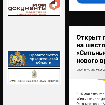
Открыт 
на шест
«Сильны
нового 
Опубликовано
05.06.2
С 15 мая открыт 
«Сильные идеи дл
Организаторы – А