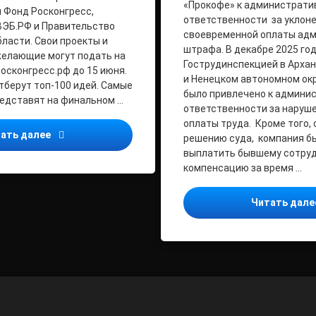
«Прокофе» к администрати
и Фонд Росконгресс,
ответственности за уклон
ВЭБ.РФ и Правительство
своевременной оплаты ад
ласти. Свои проекты и
штрафа. В декабре 2025 го
желающие могут подать на
Гострудинспекцией в Архан
осконгресс.рф до 15 июня.
и Ненецком автономном ок
тберут топ-100 идей. Самые
было привлечено к админи
редставят на финальном …
ответственности за наруше
оплаты труда. Кроме того, 
Открыт прием заявок на шестой форум «Сильные ид
ать далее
решению суда, компания б
выплатить бывшему сотру
компенсацию за время …
Читать дал