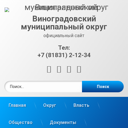
Перейти
к
содержимому
Виноградовский
муниципальный округ
официальный сайт
Тел:
+7 (81831) 2-12-34
RSS
E-mail
ВКонтакте
Telegram
Найти:
Главная
Округ
Власть
Общество
Документы