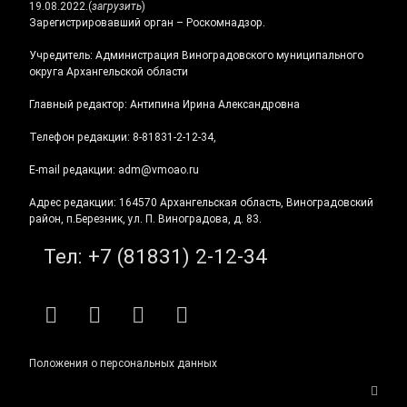
19.08.2022.
(
загрузить
)
Зарегистрировавший орган – Роскомнадзор.
Учредитель: Администрация Виноградовского муниципального
округа Архангельской области
Главный редактор: Антипина Ирина Александровна
Телефон редакции: 8-81831-2-12-34,
E-mail редакции: adm@vmoao.ru
Адрес редакции: 164570 Архангельская область, Виноградовский
район, п.Березник, ул. П. Виноградова, д. 83.
Тел:
+7 (81831) 2-12-34
RSS
E-mail
ВКонтакте
Telegram
Положения о персональных данных
Верн