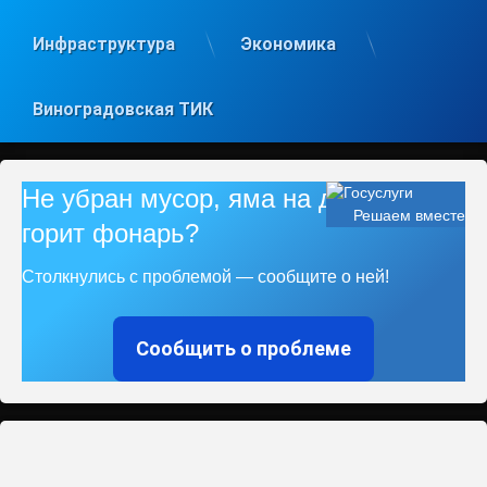
Инфраструктура
Экономика
Виноградовская ТИК
Не убран мусор, яма на дороге, не
Решаем вместе
горит фонарь?
Столкнулись с проблемой — сообщите о ней!
Сообщить о проблеме