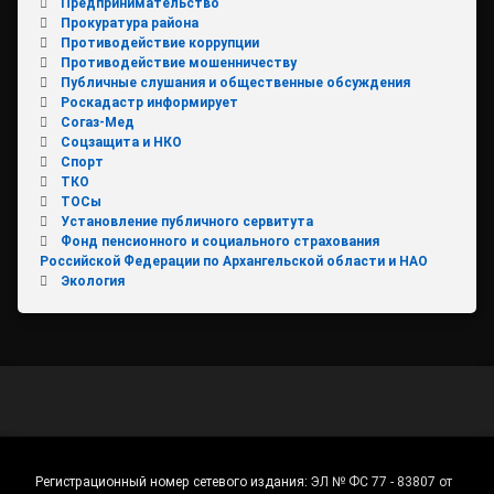
Предпринимательство
Прокуратура района
Противодействие коррупции
Противодействие мошенничеству
Публичные слушания и общественные обсуждения
Роскадастр информирует
Согаз-Мед
Соцзащита и НКО
Спорт
ТКО
ТОСы
Установление публичного сервитута
Фонд пенсионного и социального страхования
Российской Федерации по Архангельской области и НАО
Экология
Регистрационный номер сетевого издания:
ЭЛ № ФС 77 - 83807 от