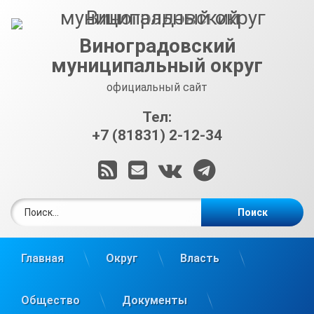
Перейти
к
содержимому
Виноградовский
муниципальный округ
официальный сайт
Тел:
+7 (81831) 2-12-34
RSS
E-mail
ВКонтакте
Telegram
Найти:
Главная
Округ
Власть
Общество
Документы