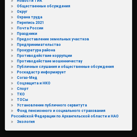
Новости ТИК
Общественные обсуждения
Округ
Охрана труда
Перепись 2021
Почта России
Праздники
Предоставление земельных участков
Предпринимательство
Прокуратура района
Противодействие коррупции
Противодействие мошенничеству
Публичные слушания и общественные обсуждения
Роскадастр информирует
Согаз-Мед
Соцзащита и НКО
Спорт
ТКО
ТОСы
Установление публичного сервитута
Фонд пенсионного и социального страхования
Российской Федерации по Архангельской области и НАО
Экология