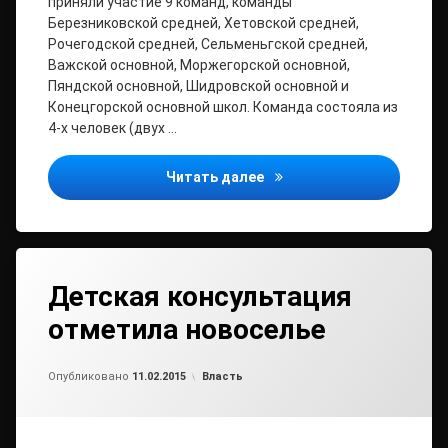
приняли участие 9 команд, команды
Березниковской средней, Хетовской средней,
Рочегодской средней, Сельменьгской средней,
Важской основной, Моржегорской основной,
Пяндской основной, Шидровской основной и
Конецгорской основной школ. Команда состояла из
4-х человек (двух …
Районный конкурс-соревн
Читать далее
Детская консультация
отметила новоселье
Обновлено на
от
admin
15.05.2015
Рубрики:
Опубликовано
11.02.2015
Власть