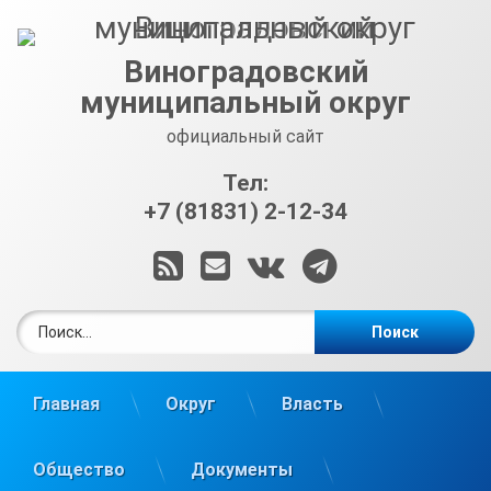
Перейти
к
содержимому
Виноградовский
муниципальный округ
официальный сайт
Тел:
+7 (81831) 2-12-34
RSS
E-mail
ВКонтакте
Telegram
Найти:
Главная
Округ
Власть
Общество
Документы