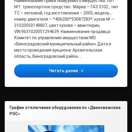
Наименование приватизируемого имущества: Лот
№1: транспортное средство : Марка — ГАЗ 3102 , тип
ТС – легковой, год изготовления – 2005, модель ,
номер двигателя — *40620D*53087283*, кузов № —
31020050148807, цвет кузова – авантюрин,
VIN:9631020051294639. Наименование продавца:
Комитет по управлению имуществом МО
«Виноградовский муниципальный район» Дата и
место проведения аукциона: Архангельская
область, Виноградовский район, …
Комитет по управлению и
Читать далее
График отключения оборудования по «Двиноважские
РЭС»