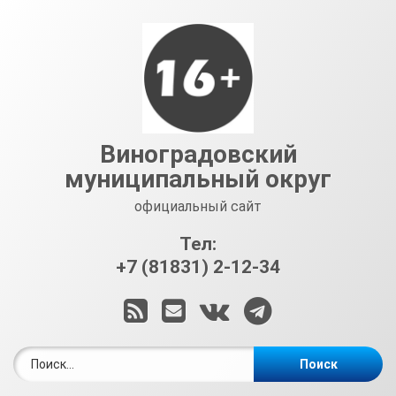
Перейти
к
содержимому
Виноградовский
муниципальный округ
официальный сайт
Тел:
+7 (81831) 2-12-34
RSS
E-mail
ВКонтакте
Telegram
Найти: