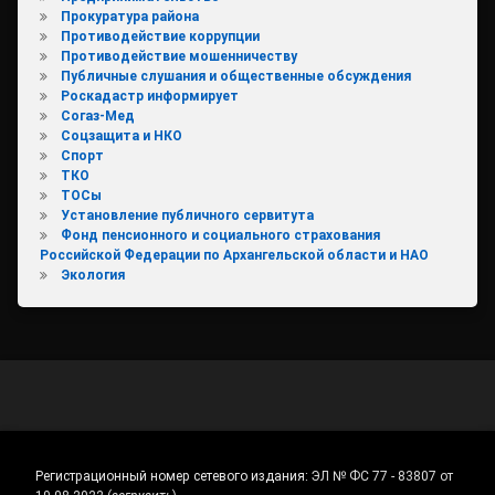
Прокуратура района
Противодействие коррупции
Противодействие мошенничеству
Публичные слушания и общественные обсуждения
Роскадастр информирует
Согаз-Мед
Соцзащита и НКО
Спорт
ТКО
ТОСы
Установление публичного сервитута
Фонд пенсионного и социального страхования
Российской Федерации по Архангельской области и НАО
Экология
Регистрационный номер сетевого издания:
ЭЛ № ФС 77 - 83807 от