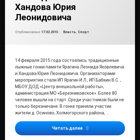
Хандова Юрия
Леонидовича
от
admin
Рубрики:
Опубликовано
17.02.2015
Власть
,
Спорт
14 февраля 2015 года состоялись традиционные
лыжные гонки памяти Ярагина Леонида Яковлевича
и Хандова Юрия Леонидовича. Организаторами
мероприятия стали ИП Ярагин И.Л., ИП Бабкин В.С. ,
МБОУ ДОД «Центр внешкольной работы»,
администрация МО «Березниковское». Более 80
человек вышли на старт. Среди участников были не
только березничане. В гонке приняли участие
жители д. Осиново, Холмогорского района, …
Традиционные лыжные го
Читать далее