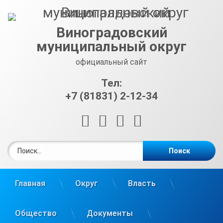
Перейти
к
содержимому
Виноградовский
муниципальный округ
официальный сайт
Тел:
+7 (81831) 2-12-34
RSS
E-mail
ВКонтакте
Telegram
Найти:
Главная
Округ
Власть
Общество
Документы