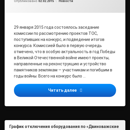
Рубрики:
Опубликовано
02.02.2015
Новости
29 января 2015 года состоялось заседание
комиссии по рассмотрению проектов ТОС,
поступивших на конкурс, и подведение итогов
конкурса. Комиссией было в первую очередь
отмечено, что в особую актуальность в год Победы
в Великой Отечественной войне имеют проекты,
направленные на реконструкцию и устройство
памятников землякам — участникам и погибшим в
годы войны. Всего на конкурс было …
Итоги конкурса проектов
Читать далее
График отключения оборудования по «Двиноважские