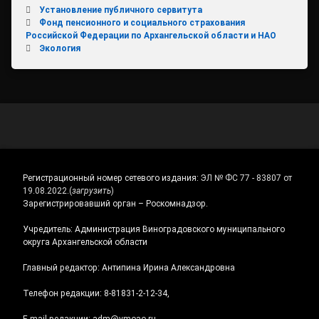
Установление публичного сервитута
Фонд пенсионного и социального страхования
Российской Федерации по Архангельской области и НАО
Экология
Регистрационный номер сетевого издания:
ЭЛ № ФС 77 - 83807 от
19.08.2022.
(
загрузить
)
Зарегистрировавший орган – Роскомнадзор.
Учредитель: Администрация Виноградовского муниципального
округа Архангельской области
Главный редактор: Антипина Ирина Александровна
Телефон редакции: 8-81831-2-12-34,
E-mail редакции: adm@vmoao.ru