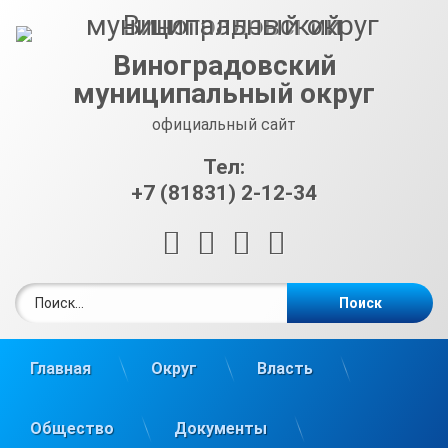
Перейти
к
содержимому
Виноградовский
муниципальный округ
официальный сайт
Тел:
+7 (81831) 2-12-34
RSS
E-mail
ВКонтакте
Telegram
Найти:
Главная
Округ
Власть
Общество
Документы