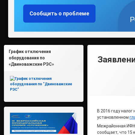
Сообщить о проблеме
Р
График отключения
Заявлени
оборудования по
«Двиноважские РЭС»
В 2016 году налог
установленном
гл
Межрайонная ИФНС
сообщает, что 15 