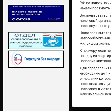
РФ, по налогу на 
начали поступать 
Воспользоваться 
налоговый орган 
налоговую льготу.
Налоговая льгота
налогообложения 
жилой дом; хозяйс
К примеру, если ч
на одну из кварти
направит квитанци
Для определения к
необходимо до 1 
отношении которы
налогоплательщик
налоговая льгота
максимальной исч