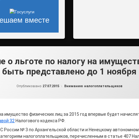
ешаем вместе
е о льготе по налогу на имущес
быть представлено до 1 ноября
от
admin2
Рубрики:
Опубликовано
27.07.2015
Вниманию налогоплательщиков
 на имущество физических лиц за 2015 год впервые будет начисля
авой 32
Налогового кодекса РФ.
 России № 3 по Архангельской области и Ненецкому автономному
категориям налогоплательщиков, перечисленным в статье 407 На