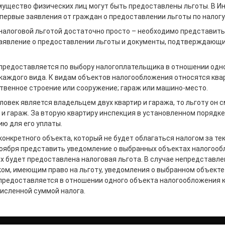
имущество физических лиц могут быть предоставлены льготы. В 
первые заявления от граждан о предоставлении льготы по налогу 
налоговой льготой достаточно просто – необходимо представить
заявление о предоставлении льготы и документы, подтверждающи
 предоставляется по выбору налогоплательщика в отношении одн
каждого вида. К видам объектов налогообложения относятся квар
твенное строение или сооружение; гараж или машино-место.
еловек является владельцем двух квартир и гаража, то льготу он
р и гараж. За вторую квартиру инспекция в установленном порядке
ю для его уплаты.
онкретного объекта, который не будет облагаться налогом за тек
ноября представить уведомление о выбранных объектах налогооб
х будет предоставлена налоговая льгота. В случае непредставле
ом, имеющим право на льготу, уведомления о выбранном объект
 предоставляется в отношении одного объекта налогообложения 
исленной суммой налога.