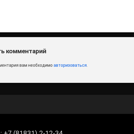
итать
и
ь комментарий
ментария вам необходимо
авторизоваться
.
л:
+7 (81831) 2-12-34