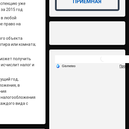
ПРИЁМНАЯ
Инспекцию уже
за 2015 год.
 в любой
е право на
ого объекта
тира или комната;
 сможет получить
 исчислит налог и
ущий год,
ложения, в
ния
е налогообложения
каждого вида с