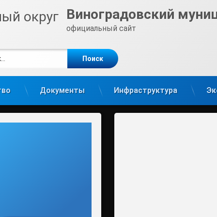
Виноградовский муни
официальный сайт
е
m
тво
Документы
Инфраструктура
Эк