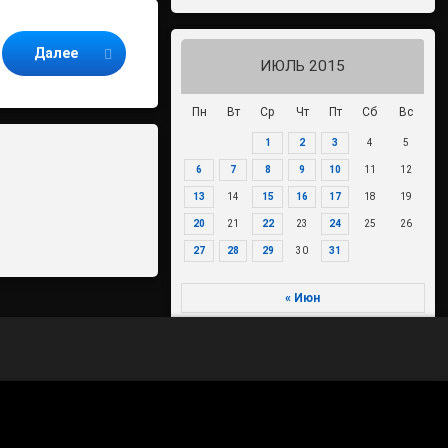
Далее
ИЮЛЬ 2015
Пн
Вт
Ср
Чт
Пт
Сб
Вс
1
2
3
4
5
6
7
8
9
10
11
12
13
14
15
16
17
18
19
20
21
22
23
24
25
26
27
28
29
30
31
« Июн
Авг »
70-летие Победы в Великой
Отечественной войне 1941-1945
годов