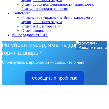
Отдел дорожной деятельности, транспорта,
благоустройства и экологии
Экономика
Финансовое управление Виноградовского
муниципального округа
Отдел АПК и торговли
Отдел экономики
Виноградовская ТИК
Не убран мусор, яма на дороге, не
Решаем вместе
горит фонарь?
Столкнулись с проблемой — сообщите о ней!
Сообщить о проблеме