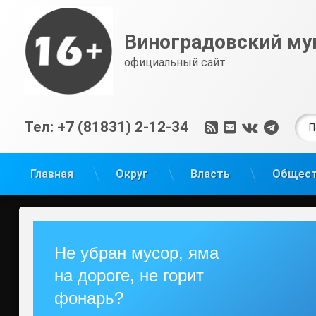
Перейти
к
Виноградовский му
содержимому
официальный сайт
Най
RSS
E-mail
ВКонтак
Tele
Тел:
+7 (81831) 2-12-34
Главная
Округ
Власть
Общес
Не убран мусор, яма
на дороге, не горит
фонарь?