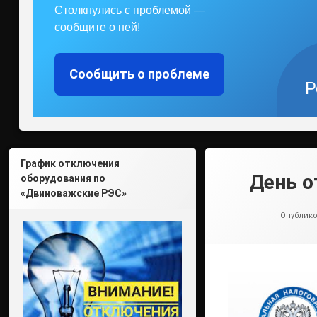
Столкнулись с проблемой —
сообщите о ней!
Сообщить о проблеме
Р
График отключения
День о
оборудования по
«Двиноважские РЭС»
Опублик