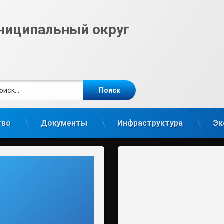
ниципальный округ
ти:
те
gram
тво
Документы
Инфраструктура
Эк