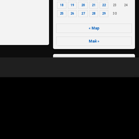
18
19
20
21
22
23
24
25
26
27
28
29
30
« Мар
Май »
70-летие Победы в Великой
Отечественной войне 1941-1945
годов
Агропромышленный комплекс и
торговля
Антикоррупция
Архитектура
Безопасность
Биологические отходы
Благоустройство территорий
Вести из поселений
Власть
Вниманию налогоплательщиков
Вода России