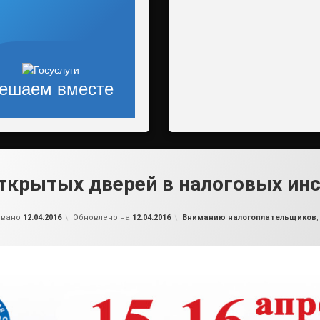
ешаем вместе
ткрытых дверей в налоговых ин
от
admin2
Рубрики:
овано
12.04.2016
Обновлено на
12.04.2016
Вниманию налогоплательщиков