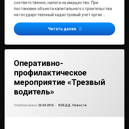
соответственно, налога на имущество. При
постановке объекта капитального строительства
на государственный кадастровый учет орган …
О порядке определения к
Читать далее
Оперативно-
профилактическое
мероприятие «Трезвый
водитель»
Обновлено на
от
admin1
26.04.2016
Рубрики:
Опубликовано
26.04.2016
КОБДД
,
Новости