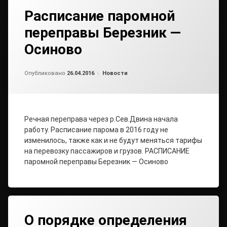
Расписание паромной
переправы Березник —
Осиново
Обновлено на
от
admin1
26.04.2016
Рубрики:
Опубликовано
26.04.2016
Новости
Речная переправа через р.Сев.Двина начала
работу. Расписание парома в 2016 году не
изменилось, также как и не будут меняться тарифы
на перевозку пассажиров и грузов. РАСПИСАНИЕ
паромной переправы Березник — Осиново
О порядке определения