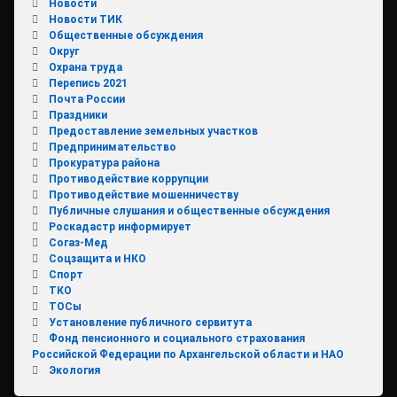
Новости
Новости ТИК
Общественные обсуждения
Округ
Охрана труда
Перепись 2021
Почта России
Праздники
Предоставление земельных участков
Предпринимательство
Прокуратура района
Противодействие коррупции
Противодействие мошенничеству
Публичные слушания и общественные обсуждения
Роскадастр информирует
Согаз-Мед
Соцзащита и НКО
Спорт
ТКО
ТОСы
Установление публичного сервитута
Фонд пенсионного и социального страхования
Российской Федерации по Архангельской области и НАО
Экология