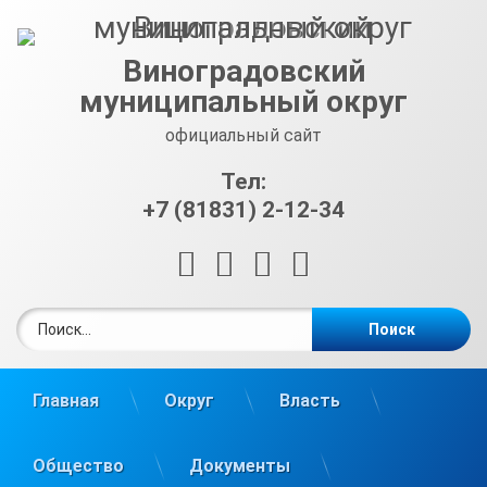
Перейти
к
содержимому
Виноградовский
муниципальный округ
официальный сайт
Тел:
+7 (81831) 2-12-34
RSS
E-mail
ВКонтакте
Telegram
Найти:
Главная
Округ
Власть
Общество
Документы