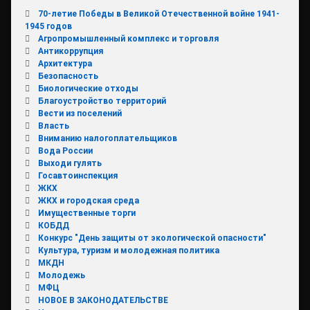
70-летие Победы в Великой Отечественной войне 1941-
1945 годов
Агропромышленный комплекс и торговля
Антикоррупция
Архитектура
Безопасность
Биологические отходы
Благоустройство территорий
Вести из поселений
Власть
Вниманию налогоплательщиков
Вода России
Выходи гулять
Госавтоинспекция
ЖКХ
ЖКХ и городская среда
Имущественные торги
КОБДД
Конкурс "День защиты от экологической опасности"
Культура, туризм и молодежная политика
МКДН
Молодежь
МФЦ
НОВОЕ В ЗАКОНОДАТЕЛЬСТВЕ