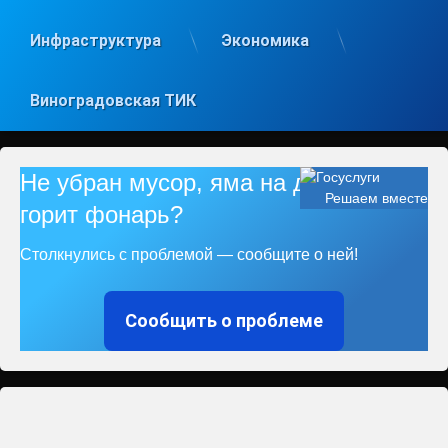
Инфраструктура
Экономика
Виноградовская ТИК
Не убран мусор, яма на дороге, не
Решаем вместе
горит фонарь?
Столкнулись с проблемой — сообщите о ней!
Сообщить о проблеме