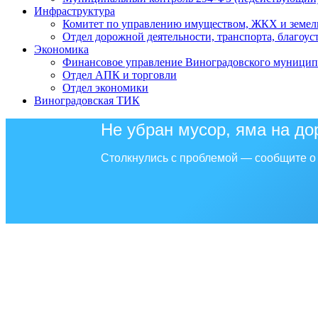
Инфраструктура
Комитет по управлению имуществом, ЖКХ и земел
Отдел дорожной деятельности, транспорта, благоус
Экономика
Финансовое управление Виноградовского муницип
Отдел АПК и торговли
Отдел экономики
Виноградовская ТИК
Не убран мусор, яма на до
Столкнулись с проблемой — сообщите о 