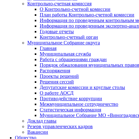
Контрольно-счетная комиссия
О Контрольно-счетной комиссии
План работы Контрольно-счетной комиссии
Информация по проведенным контрольным м
Информация по проведенным экспертно-анал
Годовые отчеты
Контрольно-счетный орган
Муниципальное Собрание округа
Главная
Муниципальная служба
Работа с обращениями граждан
Порядок обжалования муниципальных правов
Распоряжения
Проекты решений
Решения сессий
Депутатские комиссии и круглые столы
О работе АОСД
Противодействие коррупции
Межмуниципальное сотрудничество
Статистическая информация
Муниципальное Собрание МО «Виноградовск
Доклад главы
Резерв управленческих кадров
Вакансии
Общество