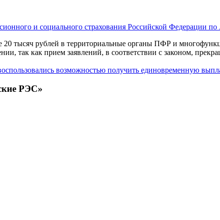
сионного и социального страхования Российской Федерации по
е 20 тысяч рублей в территориальные органы ПФР и многофункц
ении, так как прием заявлений, в соответствии с законом, прекр
 воспользовались возможностью получить единовременную выпла
ские РЭС»