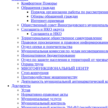
Комфортное Поморье
Обращения граждан
Порядок организации работы по рассмотрени
Обзоры обращений граждан
Интернет-приемная
Общественный совет Виноградовского муниципаль
Соцзащита и НКО округа
Соцзащита и НКО
Территориальное общественное самоуправление
Правовое просвещение и правовое информировани
Отдел опеки и попечительства
Муниципальная комиссия по делам несовершенноле
Инициативное бюджетирование
Отдел по защите населения и территорий от чрезв
Охрана труда
МНОГОФУНКЦИОНАЛЬНЫЙ ЦЕНТР
Стоп-коррупция
Противодействие мошенничеству
Деятельность муниципальной антинаркотической к
Документы
Устав
Нормативно-правовые акты
Муниципальные услуги
Муниципальный контроль
Муниципальный контроль 294-ФЗ (недействующий