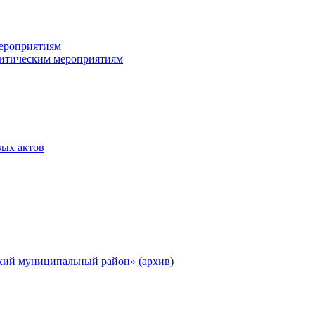
ероприятиям
итическим мероприятиям
ых актов
ий муниципальный район» (архив)