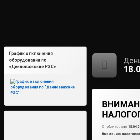
График отключения
День
оборудования по
«Двиноважские РЭС»
18.
ВНИМА
НАЛОГО
Опубликовано
18.04.2
Рубрики:
Вниманию налогопл