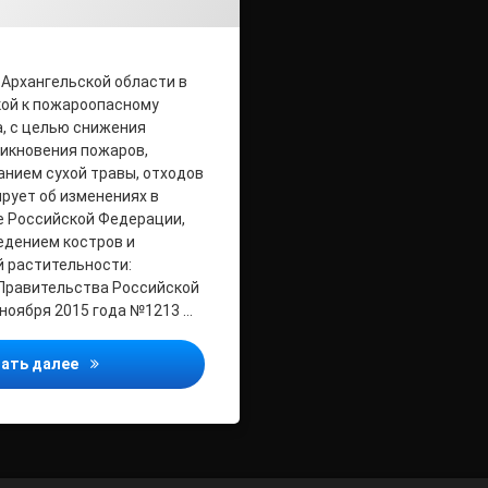
 Архангельской области в
кой к пожароопасному
а, с целью снижения
икновения пожаров,
анием сухой травы, отходов
рует об изменениях в
е Российской Федерации,
едением костров и
ой растительности:
Правительства Российской
ноября 2015 года №1213 …
МЧС информирует
ать далее