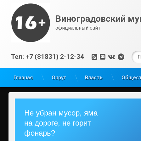
Перейти
к
Виноградовский му
содержимому
официальный сайт
Най
RSS
E-mail
ВКонтак
Tele
Тел:
+7 (81831) 2-12-34
Главная
Округ
Власть
Общес
Не убран мусор, яма
на дороге, не горит
фонарь?