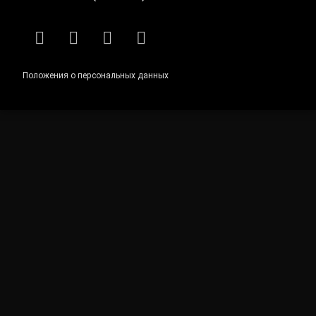
RSS
E-mail
ВКонтакте
Telegram
Положения о персональных данных