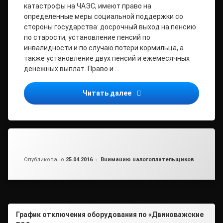
катастрофы на ЧАЭС, имеют право на
определенные меры социальной поддержки со
стороны государства: досрочный выход на пенсию
по старости, установление пенсий по
инвалидности и по случаю потери кормильца, а
также установление двух пенсий и ежемесячных
денежных выплат. Право и …
Социальные гарантии гр
Читать далее
Обновлено на
от
admin
28.04.2016
Рубрики:
Опубликовано
25.04.2016
Вниманию налогоплательщиков
График отключения оборудования по «Двиноважские