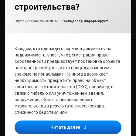
строительства?
Обновлено на
от
admin
28.04.2016
Рубрики:
Опубликовано
25.04.2016
Роскадастр информирует
Каждый, кто однажды оформлял документы на
недвижимость, знает, что регистрации права
собственности предшествует постановка объекта
на кадастровый учет, и эта процедура многим
знакома не понаслышке. Но иногда возникает
необходимость прекратить право на объект
капитального строительства (ОКС), например, в
связи с гибелью или уничтожением здания,
сооружения, объекта незавершенного
строительства в результате сноса, пожара,
стихийного бедствия или …
Как снять с кадастровог
Читать далее