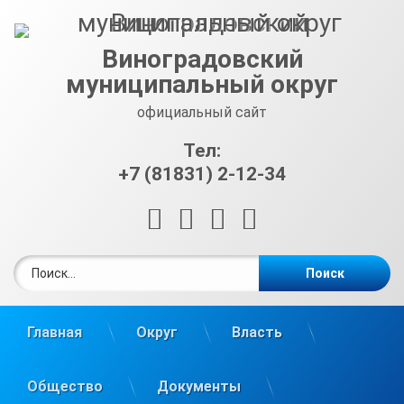
Перейти
к
содержимому
Виноградовский
муниципальный округ
официальный сайт
Тел:
+7 (81831) 2-12-34
RSS
E-mail
ВКонтакте
Telegram
Найти:
Главная
Округ
Власть
Общество
Документы