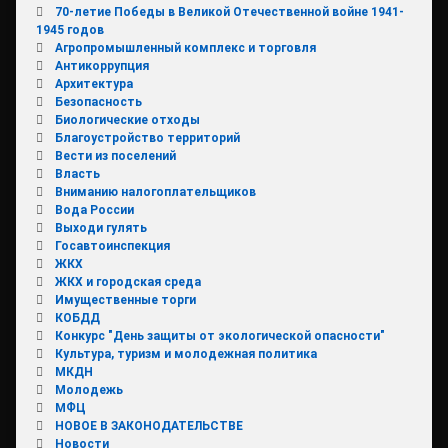
70-летие Победы в Великой Отечественной войне 1941-
1945 годов
Агропромышленный комплекс и торговля
Антикоррупция
Архитектура
Безопасность
Биологические отходы
Благоустройство территорий
Вести из поселений
Власть
Вниманию налогоплательщиков
Вода России
Выходи гулять
Госавтоинспекция
ЖКХ
ЖКХ и городская среда
Имущественные торги
КОБДД
Конкурс "День защиты от экологической опасности"
Культура, туризм и молодежная политика
МКДН
Молодежь
МФЦ
НОВОЕ В ЗАКОНОДАТЕЛЬСТВЕ
Новости