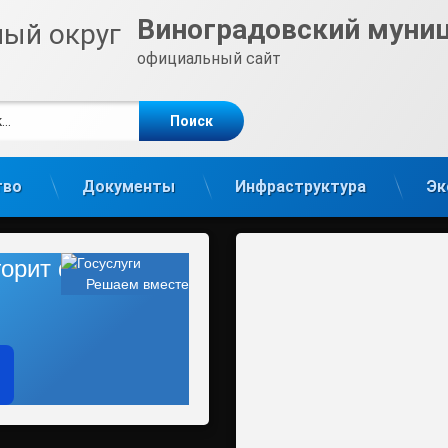
Виноградовский муни
официальный сайт
е
m
тво
Документы
Инфраструктура
Эк
 горит фонарь?
Решаем вместе