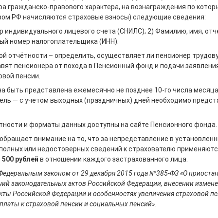
ра гражданско-правового характера, на вознаграждения по котор
вом РФ начисляются страховые взносы) следующие сведения:
р индивидуального лицевого счета (СНИЛС); 2) Фамилию, имя, отче
й номер налогоплательщика (ИНН).
ой отчётности – определить, осуществляет ли пенсионер трудов
вят пенсионера от похода в Пенсионный фонд и подачи заявлени
овой пенсии.
а быть представлена ежемесячно не позднее 10-го числа месяца
ель — с учетом выходных (праздничных) дней необходимо предст
тности и форматы данных доступны на сайте Пенсионного фонда.
обращает внимание на то, что за непредставление в установленн
полных или недостоверных сведений к страхователю применяют
е
500 рублей
в отношении каждого застрахованного лица.
с Федеральным законом от 29 декабря 2015 года №385-ФЗ «О приоста
ий законодательных актов Российской Федерации, внесении измене
кты Российской Федерации и особенностях увеличения страховой пе
латы к страховой пенсии и социальных пенсий».