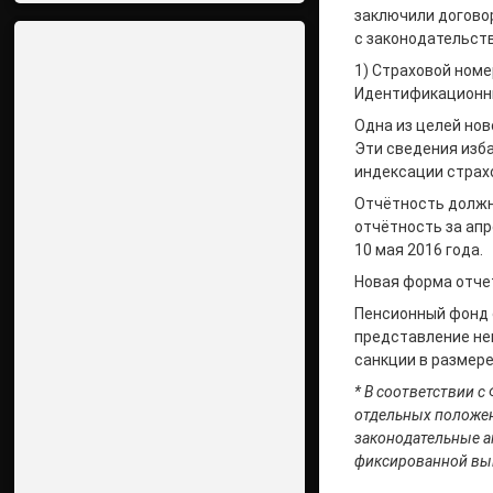
заключили догово
с законодательст
1) Страховой номе
Идентификационны
Одна из целей нов
Эти сведения изба
индексации страх
Отчётность должн
отчётность за апр
10 мая 2016 года.
Новая форма отче
Пенсионный фонд 
представление не
санкции в размер
* В соответствии 
отдельных положен
законодательные а
фиксированной вып