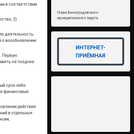
ым в соответствии
Глава Виноградовского
муниципального округа
ство; 3)
ую деятельность.
я о возобновлении
ИНТЕРНЕТ-
ПРИЁМНАЯ
. Первую
авить не позднее
ый срок либо
ся финансовые
новлении действия
ний в отдельные
нсии,