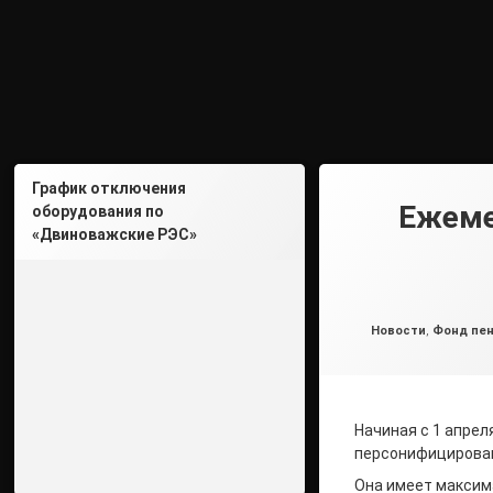
График отключения
Ежеме
оборудования по
«Двиноважские РЭС»
Рубрики:
Новости
,
Фонд пен
Начиная с 1 апрел
персонифицирован
Она имеет максим