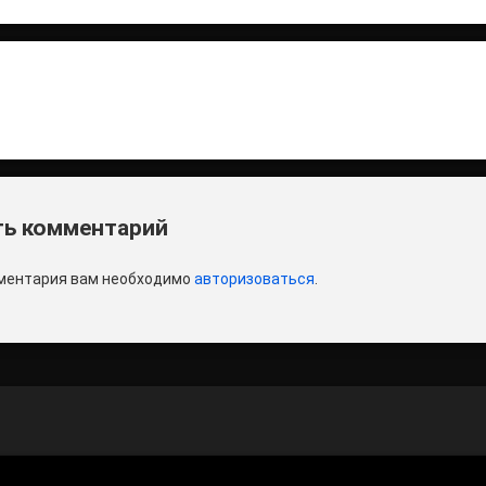
итать
и
ь комментарий
ментария вам необходимо
авторизоваться
.