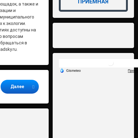
ПРИЁМНАЯ
ощадок, а также и
зации и
 муниципального
 к экологии.
тиях доступны на
По вопросам
обращаться в
adsky.ru.
Далее