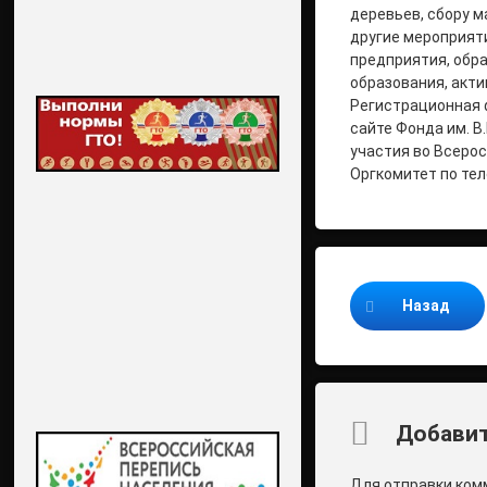
деревьев, сбору м
другие мероприят
предприятия, обр
образования, акти
Регистрационная 
сайте Фонда им. В
участия во Всеро
Оргкомитет по теле
Продолжайте ч
Назад
Комментари
Добавит
Для отправки ком