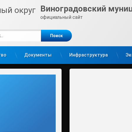
Виноградовский муни
официальный сайт
е
m
тво
Документы
Инфраструктура
Эк