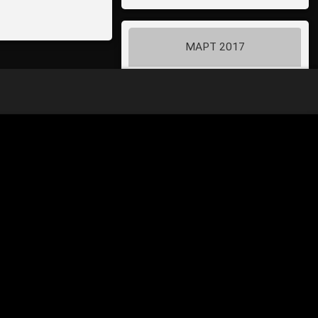
МАРТ 2017
Пн
Вт
Ср
Чт
Пт
Сб
Вс
1
2
3
4
5
6
7
8
9
10
11
12
13
14
15
16
17
18
19
20
21
22
23
24
25
26
27
28
29
30
31
« Фев
Апр »
70-летие Победы в Великой
Отечественной войне 1941-1945
годов