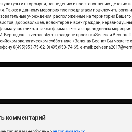
акулатуры и вторсырья, возведению и восстановлению детских пл
ия. Также к данному мероприятию предлагаем подключить органи
азовательные учреждения, расположенные на территории Вашего
вистов, добровольцев, волонтеров и всех граждан, неравнодушных
форма участника, а также форма отчета о проведенных мероприя
.И. Вернадского vernadsky.ru в разделе проекта «Зеленая Весна». 
ссийском экологическом субботнике «Зеленая Весна» Вы можете 
фону 8(495)953-75-62, 8(495)953-74-65, e-mail: zelvesna2017@vern
итать
и
ь комментарий
ментария вам необходимо
авторизоваться
.