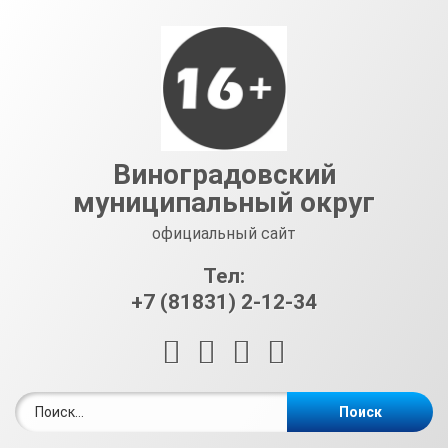
Перейти
к
содержимому
Виноградовский
муниципальный округ
официальный сайт
Тел:
+7 (81831) 2-12-34
RSS
E-mail
ВКонтакте
Telegram
Найти: