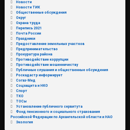
Новости
Новости ТИК
Общественные обсуждения
Округ
Охрана труда
Перепись 2021
Почта России
Праздники
Предоставление земельных участков
Предпринимательство
Прокуратура района
Противодействие коррупции
Противодействие мошенничеству
Публичные слушания и общественные обсуждения
Роскадастр информирует
Согаз-Мед
Соцзащита и НКО
Спорт
ТКО
ТОСы
Установление публичного сервитута
Фонд пенсионного и социального страхования
Российской Федерации по Архангельской области и НАО
Экология