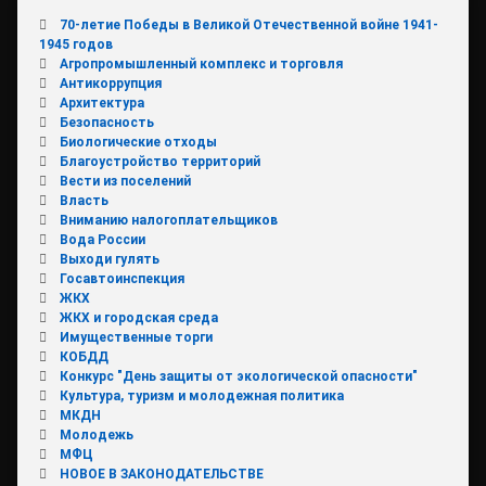
70-летие Победы в Великой Отечественной войне 1941-
1945 годов
Агропромышленный комплекс и торговля
Антикоррупция
Архитектура
Безопасность
Биологические отходы
Благоустройство территорий
Вести из поселений
Власть
Вниманию налогоплательщиков
Вода России
Выходи гулять
Госавтоинспекция
ЖКХ
ЖКХ и городская среда
Имущественные торги
КОБДД
Конкурс "День защиты от экологической опасности"
Культура, туризм и молодежная политика
МКДН
Молодежь
МФЦ
НОВОЕ В ЗАКОНОДАТЕЛЬСТВЕ